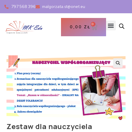
797 568 396
malgorzata.st@onet.eu
0
0,00
ZŁ
Zestaw dla nauczyciela