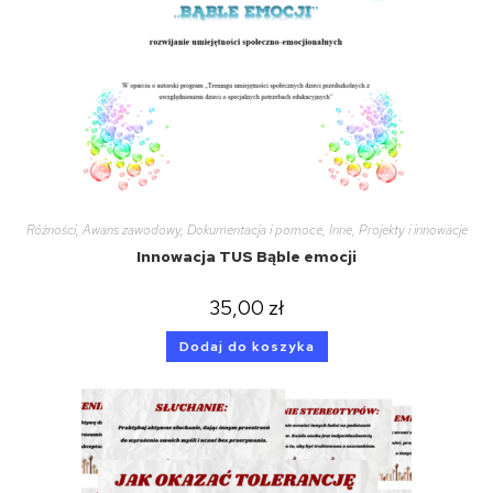
Różności
,
Awans zawodowy
,
Dokumentacja i pomoce
,
Inne
,
Projekty i innowacje
Innowacja TUS Bąble emocji
35,00
zł
Dodaj do koszyka