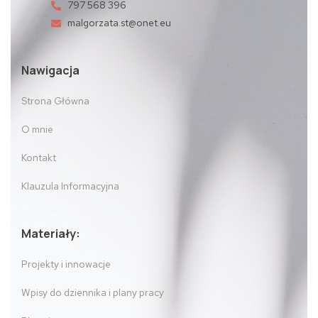
797 568 396
malgorzata.st@onet.eu
Nawigacja
Strona Główna
O mnie
Kontakt
Klauzula Informacyjna
Materiały:
Projekty i innowacje
Wpisy do dziennika i plany pracy