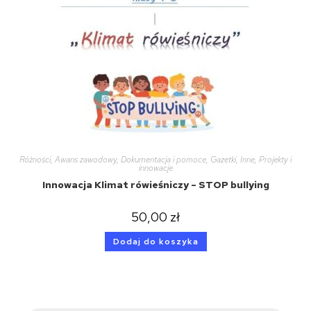
Różności
,
Awans zawodowy
,
Dokumentacja i pomoce
,
Gazetki
,
Inne
,
Projekty i
innowacje
Innowacja Klimat rówieśniczy – STOP bullying
50,00
zł
Dodaj do koszyka