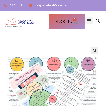
797 568 396
malgorzata.st@onet.eu
0
0,00
ZŁ