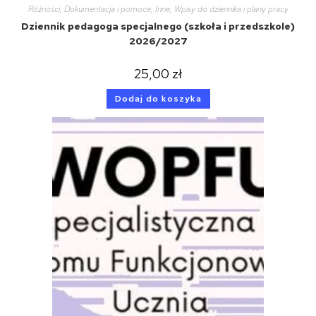
Różności
,
Dokumentacja i pomoce
,
Inne
,
Wpisy do dziennika i plany pracy
Dziennik pedagoga specjalnego (szkoła i przedszkole)
2026/2027
25,00
zł
Dodaj do koszyka