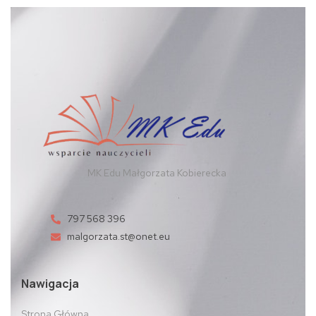
MK Edu Małgorzata Kobierecka
797 568 396
malgorzata.st@onet.eu
Nawigacja
Strona Główna