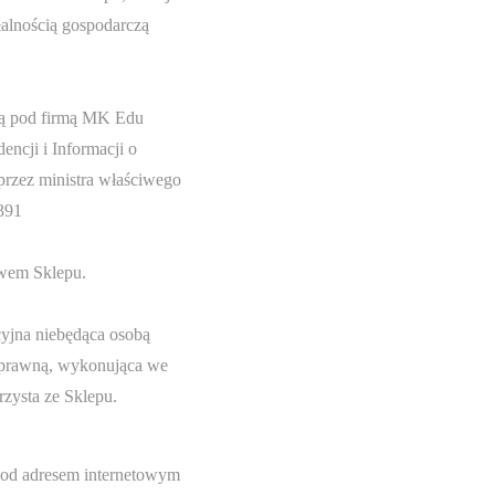
ałalnością gospodarczą
zą pod firmą MK Edu
ncji i Informacji o
rzez ministra właściwego
391
twem Sklepu.
cyjna niebędąca osobą
ć prawną, wykonująca we
rzysta ze Sklepu.
pod adresem internetowym