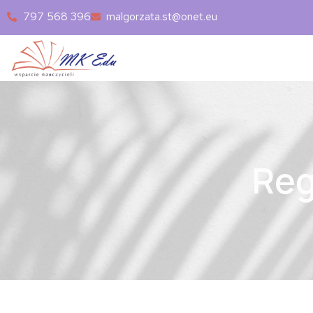
797 568 396
malgorzata.st@onet.eu
Reg