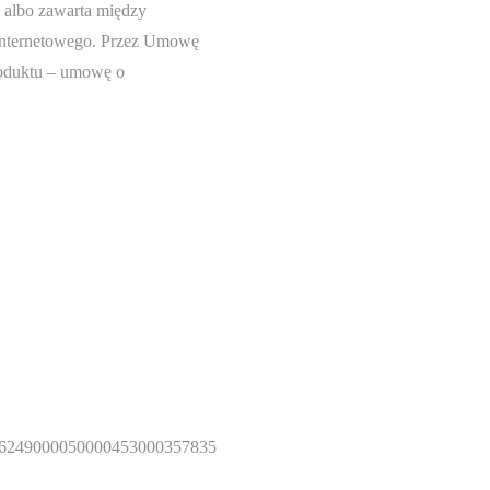
 albo zawarta między
internetowego. Przez Umowę
roduktu – umowę o
L26249000050000453000357835