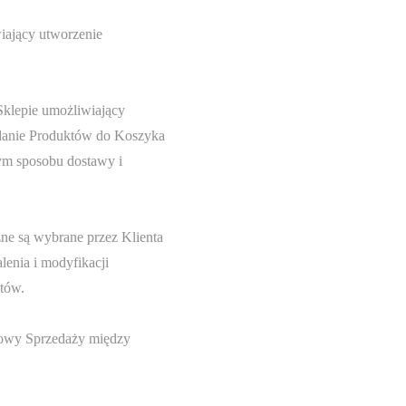
wiający utworzenie
Sklepie umożliwiający
odanie Produktów do Koszyka
ym sposobu dostawy i
e są wybrane przez Klienta
lenia i modyfikacji
tów.
mowy Sprzedaży między