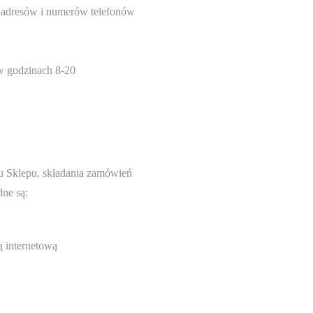
 adresów i numerów telefonów
w godzinach 8-20
tu Sklepu, składania zamówień
dne są:
ą internetową