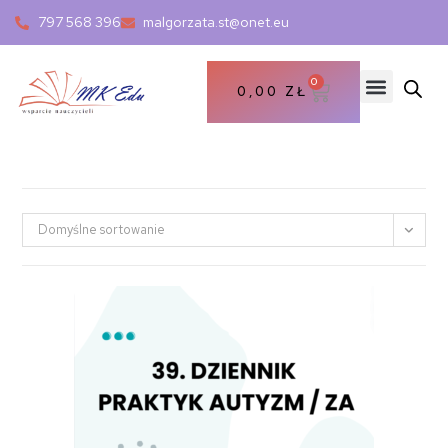
797 568 396
malgorzata.st@onet.eu
0
0,00
ZŁ
Domyślne sortowanie