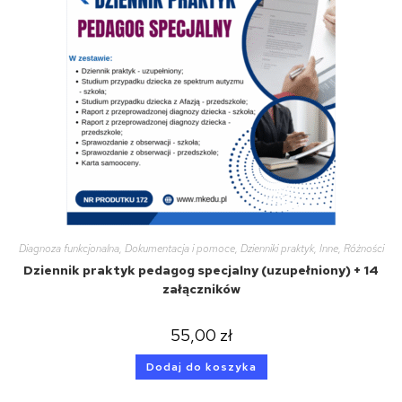
Diagnoza funkcjonalna
,
Dokumentacja i pomoce
,
Dzienniki praktyk
,
Inne
,
Różności
Dziennik praktyk pedagog specjalny (uzupełniony) + 14
załączników
55,00
zł
Dodaj do koszyka