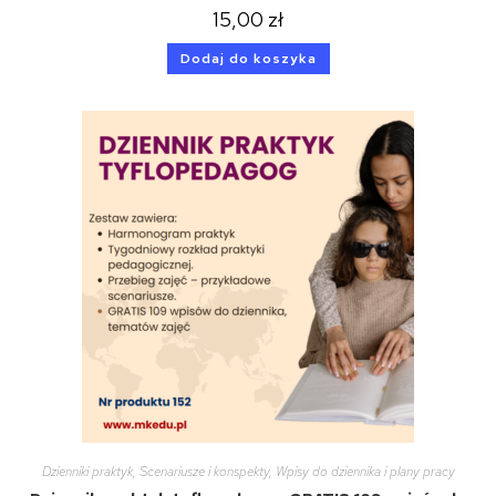
15,00
zł
Dodaj do koszyka
Dzienniki praktyk
,
Scenariusze i konspekty
,
Wpisy do dziennika i plany pracy