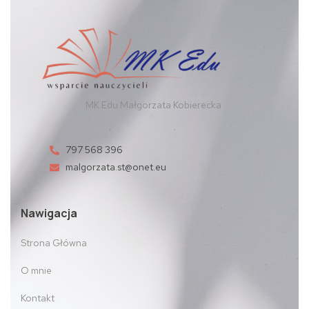
MK Edu Małgorzata Kobierecka
797 568 396
malgorzata.st@onet.eu
Nawigacja
Strona Główna
O mnie
Kontakt