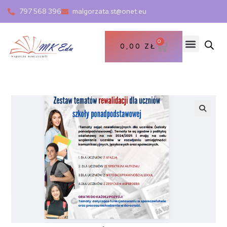
797 568 396
malgorzata.st@onet.eu
0
0,00
ZŁ