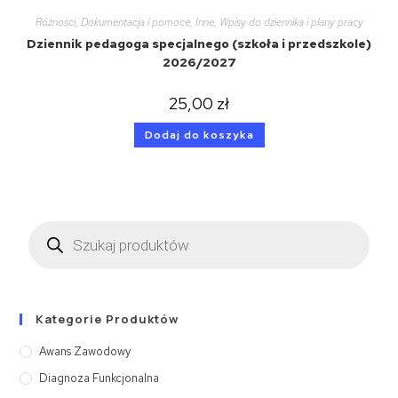
Różności
,
Dokumentacja i pomoce
,
Inne
,
Wpisy do dziennika i plany pracy
Dziennik pedagoga specjalnego (szkoła i przedszkole)
2026/2027
25,00
zł
Dodaj do koszyka
Kategorie Produktów
Awans Zawodowy
Diagnoza Funkcjonalna