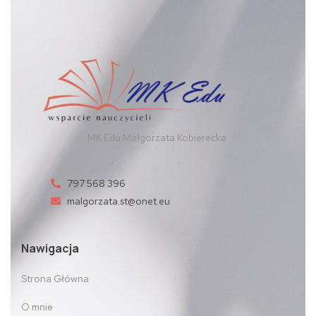
MK Edu Małgorzata Kobierecka
797 568 396
malgorzata.st@onet.eu
Nawigacja
Strona Główna
O mnie