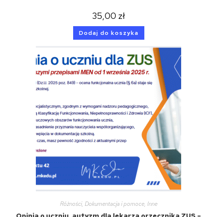
35,00
zł
Dodaj do koszyka
Różności
,
Dokumentacja i pomoce
,
Inne
Opinia o uczniu, autyzm dla lekarza orzecznika ZUS –