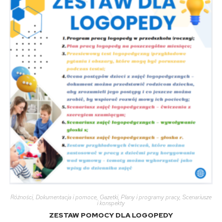
Różności
,
Dokumentacja i pomoce
,
Gazetki
,
Plany i programy pracy
,
Scenariusze
i konspekty
ZESTAW POMOCY DLA LOGOPEDY