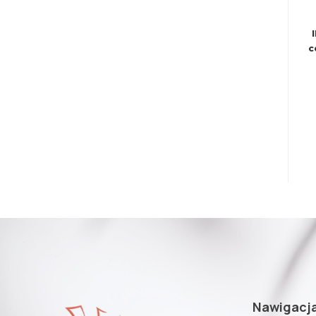
c
Nawigacj