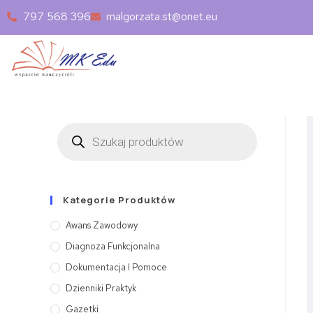
797 568 396
malgorzata.st@onet.eu
Kategorie Produktów
Awans Zawodowy
Diagnoza Funkcjonalna
Dokumentacja I Pomoce
Dzienniki Praktyk
Gazetki