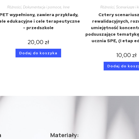
Różności
,
Dokumentacja i pomoce
,
Inne
Różności
,
Scenariusze i 
IPET wypełniony, zawiera przykłady,
Cztery scenariusz
ele edukacyjne i cele terapeutyczne
rewalidacyjnych, roz
– przedszkole
umiejętność koncentr
podsuszające tematykę 
ucznia SPE, (I etap e
20,00
zł
Dodaj do koszyka
10,00
zł
Dodaj do kosz
a
Materiały: