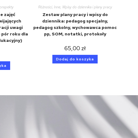
konspekty
Różności
,
Inne
,
Wpisy do dziennika i plany pracy
e zajęć
Zestaw plany pracy i wpisy do
wijających
dziennika: pedagog specjalny,
acji uwagi
pedagog szkolny, wychowawca pomoc
pór roku dla
pp, SOM, notatki, protokoły
dukacyjny)
65,00
zł
Dodaj do koszyka
yka