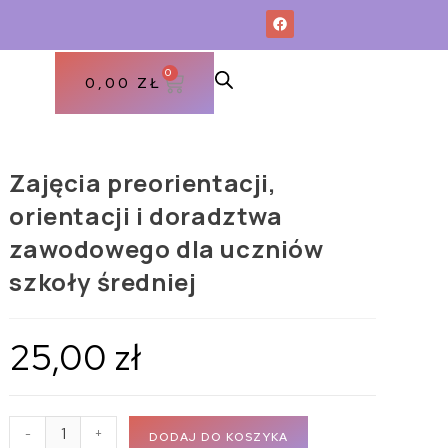
0
0,00
ZŁ
Zajęcia preorientacji,
orientacji i doradztwa
zawodowego dla uczniów
szkoły średniej
25,00
zł
-
+
DODAJ DO KOSZYKA