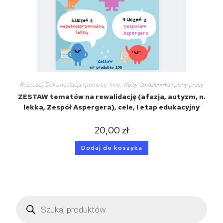
Różności
,
Dokumentacja i pomoce
,
Inne
,
Wpisy do dziennika i plany pracy
ZESTAW tematów na rewalidację (afazja, autyzm, n.
lekka, Zespół Aspergera), cele, I etap edukacyjny
20,00
zł
Dodaj do koszyka