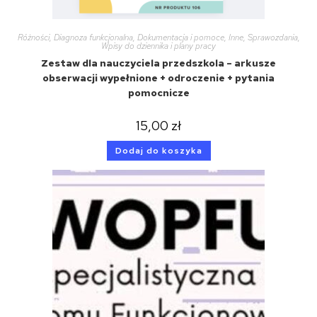
Różności
,
Diagnoza funkcjonalna
,
Dokumentacja i pomoce
,
Inne
,
Sprawozdania
,
Wpisy do dziennika i plany pracy
Zestaw dla nauczyciela przedszkola – arkusze
obserwacji wypełnione + odroczenie + pytania
pomocnicze
15,00
zł
Dodaj do koszyka