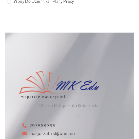
Wpisy Do Dziennika I Plany Pracy
MK Edu Małgorzata Kobierecka
797 568 396
malgorzata.st@onet.eu