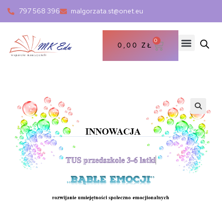
797 568 396
malgorzata.st@onet.eu
0
0,00
ZŁ