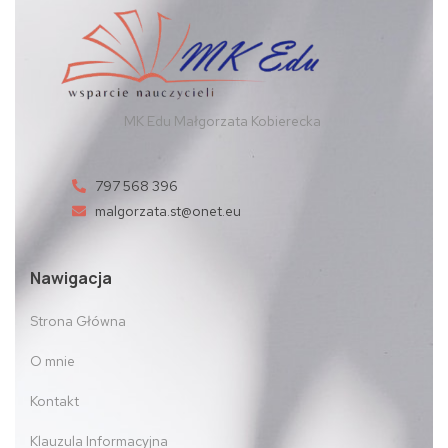
MK Edu Małgorzata Kobierecka
797 568 396
malgorzata.st@onet.eu
Nawigacja
Strona Główna
O mnie
Kontakt
Klauzula Informacyjna