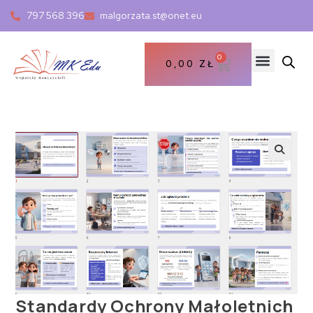
797 568 396
malgorzata.st@onet.eu
0
0,00
ZŁ
Standardy Ochrony Małoletnich