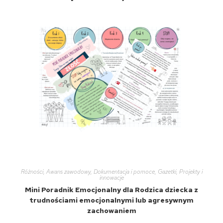
Różności
,
Awans zawodowy
,
Dokumentacja i pomoce
,
Gazetki
,
Projekty i
innowacje
Mini Poradnik Emocjonalny dla Rodzica dziecka z
trudnościami emocjonalnymi lub agresywnym
zachowaniem