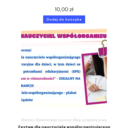
10,00
zł
Dodaj do koszyka
Różności
,
Dokumentacja i pomoce
,
Plany i programy pracy
Zestaw dla nauczyciela współorganizującego