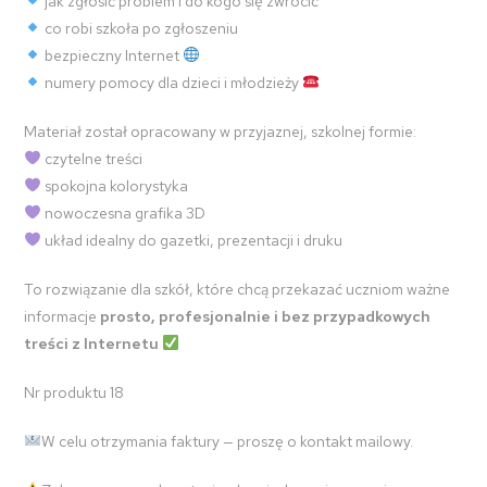
jak zgłosić problem i do kogo się zwrócić
co robi szkoła po zgłoszeniu
bezpieczny Internet
numery pomocy dla dzieci i młodzieży
Materiał został opracowany w przyjaznej, szkolnej formie:
czytelne treści
spokojna kolorystyka
nowoczesna grafika 3D
układ idealny do gazetki, prezentacji i druku
To rozwiązanie dla szkół, które chcą przekazać uczniom ważne
informacje
prosto, profesjonalnie i bez przypadkowych
treści z Internetu
Nr produktu 18
W celu otrzymania faktury — proszę o kontakt mailowy.