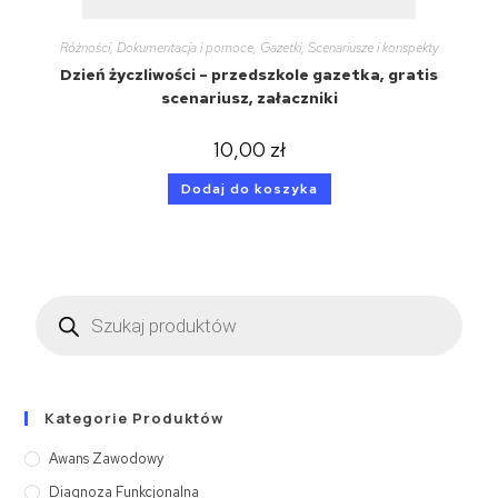
Różności
,
Dokumentacja i pomoce
,
Gazetki
,
Scenariusze i konspekty
Dzień życzliwości – przedszkole gazetka, gratis
scenariusz, załaczniki
10,00
zł
Dodaj do koszyka
Kategorie Produktów
Awans Zawodowy
Diagnoza Funkcjonalna