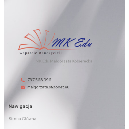
MK Edu Małgorzata Kobierecka
797 568 396
malgorzata.st@onet.eu
Nawigacja
Strona Główna