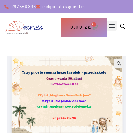
797 568 396
malgorzata.st@onet.eu
0
0,00
ZŁ