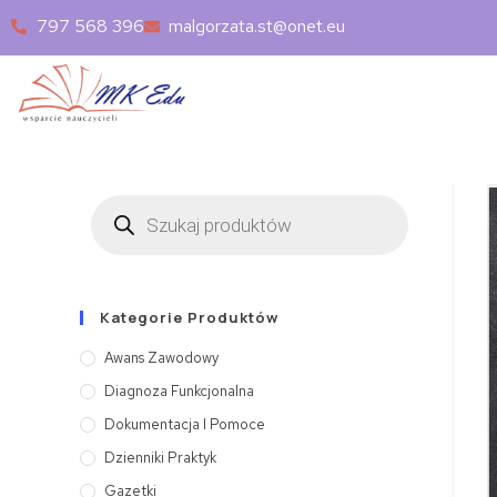
797 568 396
malgorzata.st@onet.eu
Kategorie Produktów
Awans Zawodowy
Diagnoza Funkcjonalna
Dokumentacja I Pomoce
Dzienniki Praktyk
Gazetki