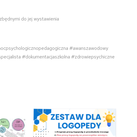
ezbędnymi do jej wystawienia
mocpsychologicznopedagogiczna #awanszawodowy
ecjalista #dokumentacjaszkolna #zdrowiepsychiczne