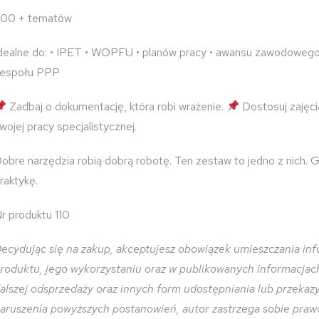
00 + tematów
dealne do: • IPET • WOPFU • planów pracy • awansu zawodowego •
espołu PPP
Zadbaj o dokumentację, która robi wrażenie.
Dostosuj zajęci
wojej pracy specjalistycznej.
obre narzędzia robią dobrą robotę. Ten zestaw to jedno z nich.
raktykę.
r produktu 110
ecydując się na zakup, akceptujesz obowiązek umieszczania inf
roduktu, jego wykorzystaniu oraz w publikowanych informacjach 
alszej odsprzedaży oraz innych form udostępniania lub przeka
aruszenia powyższych postanowień, autor zastrzega sobie praw