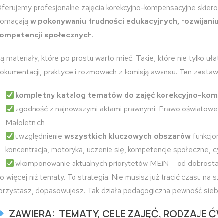
ferujemy profesjonalne zajęcia korekcyjno-kompensacyjne skier
omagają
w pokonywaniu trudności edukacyjnych, rozwijani
ompetencji społecznych
.
ą materiały, które po prostu warto mieć. Takie, które nie tylko uł
okumentacji, praktyce i rozmowach z komisją awansu. Ten zestaw
kompletny katalog tematów do zajęć korekcyjno–ko
zgodność z najnowszymi aktami prawnymi: Prawo oświatowe
Małoletnich
uwzględnienie
wszystkich kluczowych obszarów
funkcjo
koncentracja, motoryka, uczenie się, kompetencje społeczne,
wkomponowanie aktualnych priorytetów MEiN – od dobrostan
o więcej niż tematy. To strategia. Nie musisz już tracić czasu na
orzystasz, dopasowujesz. Tak działa pedagogiczna pewność sieb
ZAWIERA: TEMATY, CELE ZAJĘĆ, RODZAJE 