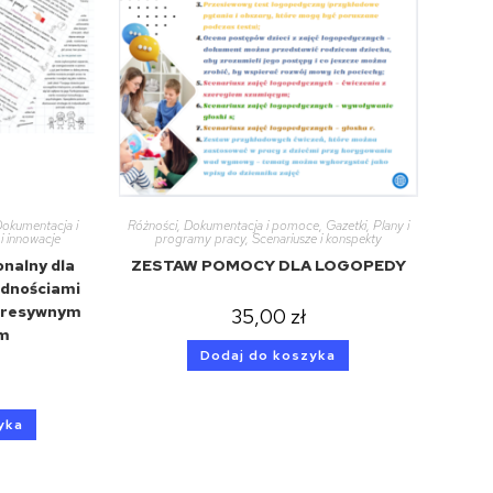
okumentacja i
Różności
,
Dokumentacja i pomoce
,
Gazetki
,
Plany i
 i innowacje
programy pracy
,
Scenariusze i konspekty
onalny dla
ZESTAW POMOCY DLA LOGOPEDY
udnościami
agresywnym
35,00
zł
m
Dodaj do koszyka
yka