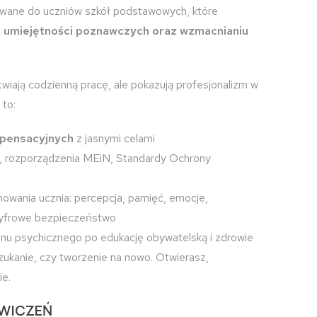
owane do uczniów szkół podstawowych, które
u umiejętności poznawczych oraz wzmacnianiu
atwiają codzienną pracę, ale pokazują profesjonalizm w
 to:
mpensacyjnych
z jasnymi celami
, rozporządzenia MEiN, Standardy Ochrony
nowania ucznia: percepcja, pamięć, emocje,
 cyfrowe bezpieczeństwo
u psychicznego po edukację obywatelską i zdrowie
 szukanie, czy tworzenie na nowo. Otwierasz,
ie.
ĆWICZEŃ