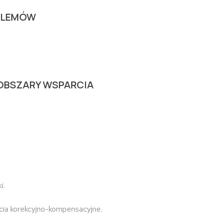
OBLEMÓW
OBSZARY WSPARCIA
i.
cia korekcyjno-kompensacyjne.