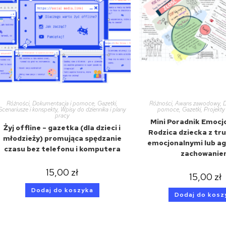
Różności
,
Dokumentacja i pomoce
,
Gazetki
,
Różności
,
Awans zawodowy
,
D
Scenariusze i konspekty
,
Wpisy do dziennika i plany
pomoce
,
Gazetki
,
Projekty
pracy
Mini Poradnik Emocj
Żyj offline – gazetka (dla dzieci i
Rodzica dziecka z tr
młodzieży) promująca spędzanie
emocjonalnymi lub 
czasu bez telefonu i komputera
zachowanie
15,00
zł
15,00
zł
Dodaj do koszyka
Dodaj do kosz