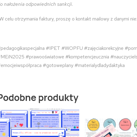
o nałożenia odpowiednich sankcji.
W celu otrzymania faktury, proszę o kontakt mailowy z danymi ni
pedagogikaspecjalna #IPET #WOPFU #zajęciakorekcyjne #po
MEiN2025 #prawooświatowe #kompetencjeucznia #nauczycielsp
emocjeiwspółpraca #gotoweplany #materialydladydaktyka
Podobne produkty