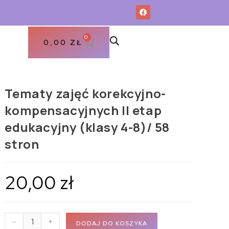
0
0,00
ZŁ
Tematy zajęć korekcyjno-
kompensacyjnych II etap
edukacyjny (klasy 4-8)/ 58
stron
20,00
zł
-
+
DODAJ DO KOSZYKA