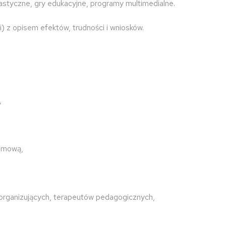
plastyczne, gry edukacyjne, programy multimedialne.
i) z opisem efektów, trudności i wniosków.
,
ramową,
łorganizujących, terapeutów pedagogicznych,