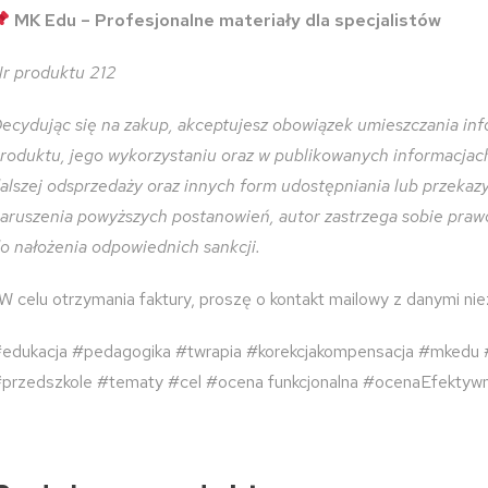
MK Edu – Profesjonalne materiały dla specjalistów
r produktu 212
ecydując się na zakup, akceptujesz obowiązek umieszczania inf
roduktu, jego wykorzystaniu oraz w publikowanych informacjach 
alszej odsprzedaży oraz innych form udostępniania lub przeka
aruszenia powyższych postanowień, autor zastrzega sobie praw
o nałożenia odpowiednich sankcji.
W celu otrzymania faktury, proszę o kontakt mailowy z danymi ni
edukacja #pedagogika #twrapia #korekcjakompensacja #mkedu
przedszkole #tematy #cel #ocena funkcjonalna #ocenaEfektywn