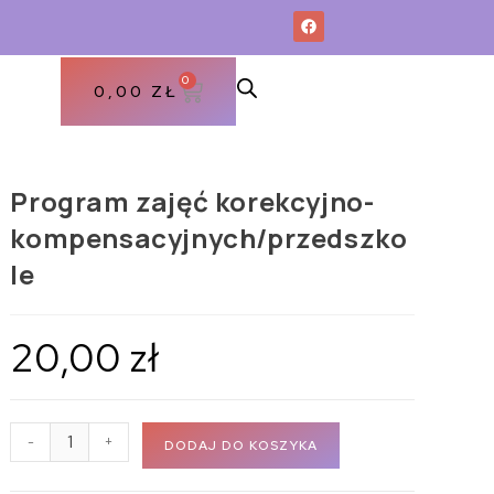
0
0,00
ZŁ
Program zajęć korekcyjno-
kompensacyjnych/przedszko
le
20,00
zł
-
+
DODAJ DO KOSZYKA