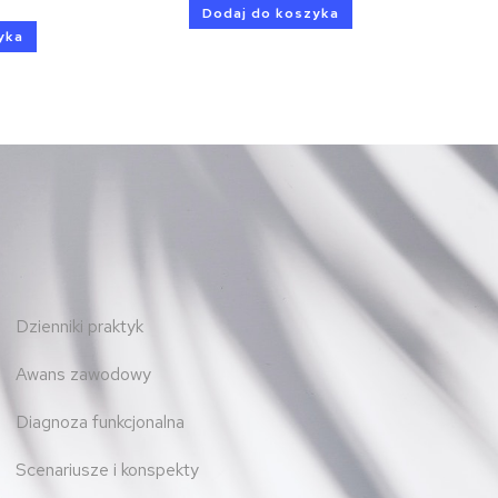
Dodaj do koszyka
yka
Dzienniki praktyk
Awans zawodowy
Diagnoza funkcjonalna
Scenariusze i konspekty