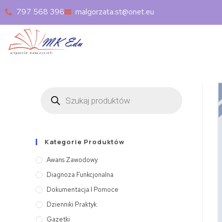
797 568 396
malgorzata.st@onet.eu
Kategorie Produktów
Awans Zawodowy
Diagnoza Funkcjonalna
Dokumentacja I Pomoce
Dzienniki Praktyk
Gazetki