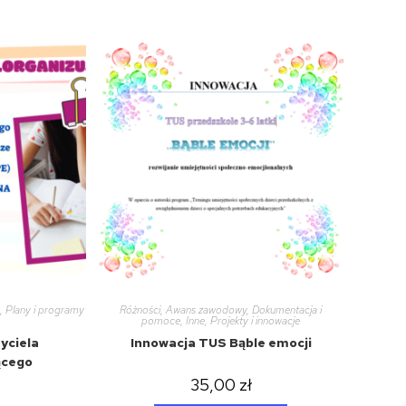
,
Plany i programy
Różności
,
Awans zawodowy
,
Dokumentacja i
pomoce
,
Inne
,
Projekty i innowacje
yciela
Innowacja TUS Bąble emocji
ącego
35,00
zł