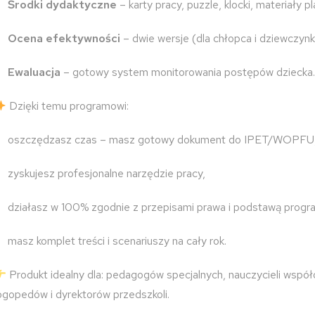
Środki dydaktyczne
– karty pracy, puzzle, klocki, materiały 
Ocena efektywności
– dwie wersje (dla chłopca i dziewczynk
Ewaluacja
– gotowy system monitorowania postępów dziecka.
Dzięki temu programowi:
oszczędzasz czas – masz gotowy dokument do IPET/WOPFU
zyskujesz profesjonalne narzędzie pracy,
działasz w 100% zgodnie z przepisami prawa i podstawą prog
masz komplet treści i scenariuszy na cały rok.
Produkt idealny dla: pedagogów specjalnych, nauczycieli wspó
ogopedów i dyrektorów przedszkoli.