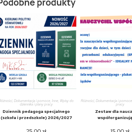
Podobne produkty
Różności
,
Dokumentacja i pomoce
,
Inne
,
Wpisy do
Różności
,
Dokumentacja i pomoce
dziennika i plany pracy
pracy
Dziennik pedagoga specjalnego
Zestaw dla naucz
(szkoła i przedszkole) 2026/2027
współorganizuj
25,00
zł
15,00
zł