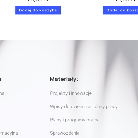
Dodaj do koszyka
Dodaj do kosz
a
Materiały:
na
Projekty i innowacje
Wpisy do dziennika i plany pracy
Plany i programy pracy
ormacyjna
Sprawozdania