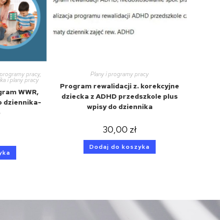
i programy pracy
,
Plany i programy pracy
ka i plany pracy
Program rewalidacji z. korekcyjne
ogram WWR,
dziecka z ADHD przedszkole plus
o dziennika-
wpisy do dziennika
)
30,00
zł
Dodaj do koszyka
yka