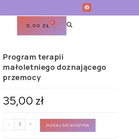
0
0,00
ZŁ
Program terapii
małoletniego doznającego
przemocy
35,00
zł
-
+
DODAJ DO KOSZYKA