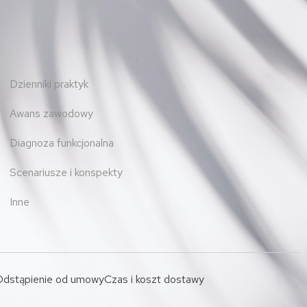
Dzienniki praktyk
Awans zawodowy
Diagnoza funkcjonalna
Scenariusze i konspekty
Inne
dstąpienie od umowy
Czas i koszt dostawy