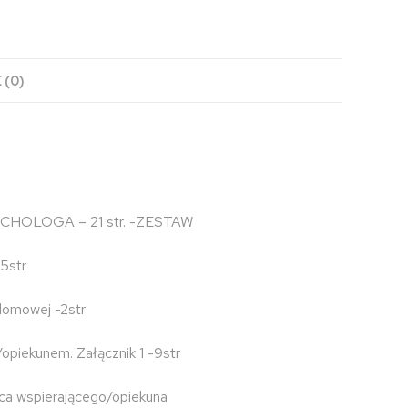
 (0)
OLOGA – 21 str. -ZESTAW
5str
domowej -2str
opiekunem. Załącznik 1 -9str
ica wspierającego/opiekuna