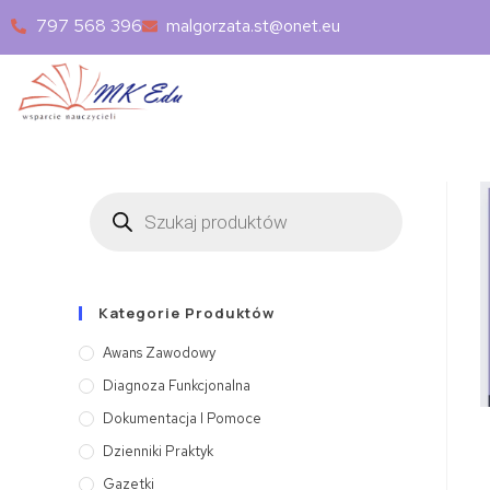
797 568 396
malgorzata.st@onet.eu
Kategorie Produktów
Awans Zawodowy
Diagnoza Funkcjonalna
Dokumentacja I Pomoce
Dzienniki Praktyk
Gazetki