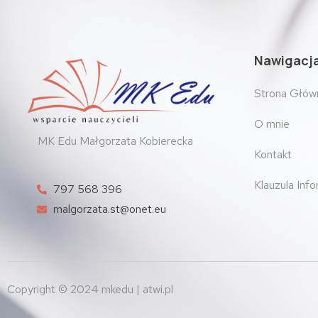
Nawigacj
Strona Głów
O mnie
MK Edu Małgorzata Kobierecka
Kontakt
Klauzula Inf
797 568 396
malgorzata.st@onet.eu
Copyright © 2024 mkedu | atwi.pl