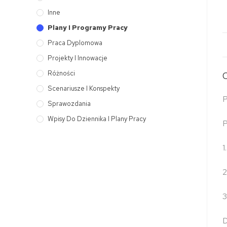
Inne
Plany I Programy Pracy
Praca Dyplomowa
Projekty I Innowacje
Różności
Scenariusze I Konspekty
P
Sprawozdania
Wpisy Do Dziennika I Plany Pracy
1
2
3
D