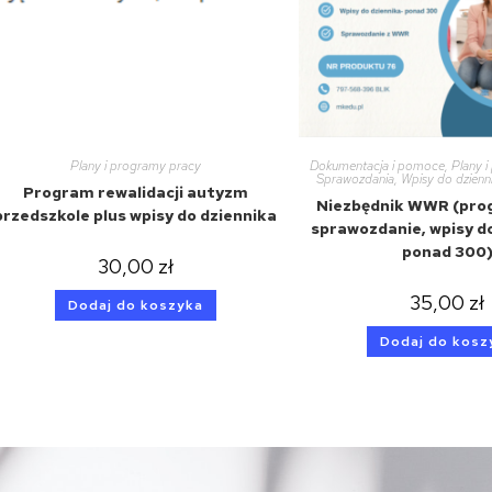
Plany i programy pracy
Dokumentacja i pomoce
,
Plany 
Sprawozdania
,
Wpisy do dzienni
Program rewalidacji autyzm
Niezbędnik WWR (pr
przedszkole plus wpisy do dziennika
sprawozdanie, wpisy d
ponad 300
30,00
zł
35,00
zł
Dodaj do koszyka
Dodaj do kosz