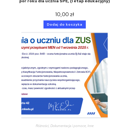
pór roku dla ucznia SPE, (I etap edukacyjny)
10,00
zł
Dodaj do koszyka
Różności
,
Dokumentacja i pomoce
,
Inne