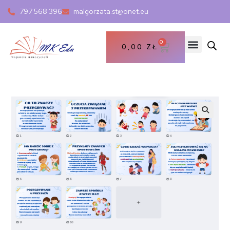
797 568 396
malgorzata.st@onet.eu
0
0,00
ZŁ