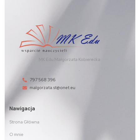
MK Edu Małgorzata Kobierecka
797 568 396
malgorzata.st@onet.eu
Nawigacja
Strona Główna
O mnie