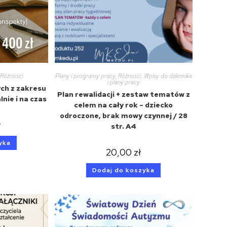
Różności
Plany i programy pracy
,
Różności
,
Wpisy do dziennika
i plany pracy
ch z zakresu
Plan rewalidacji + zestaw tematów z
nie i na czas
celem na cały rok – dziecko
odroczone, brak mowy czynnej / 28
ł
str. A4
yka
20,00
zł
Dodaj do koszyka