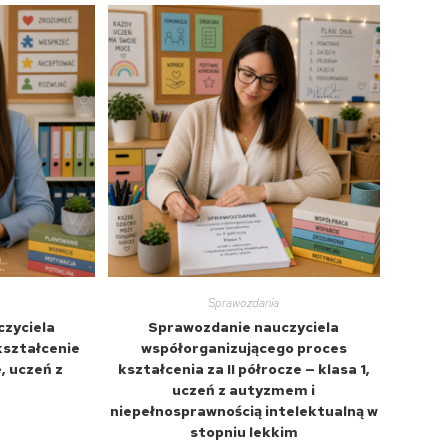
Sprawozdania
zyciela
Sprawozdanie nauczyciela
kształcenie
współorganizującego proces
ze, uczeń z
kształcenia za II półrocze — klasa 1,
uczeń z autyzmem i
niepełnosprawnością intelektualną w
stopniu lekkim