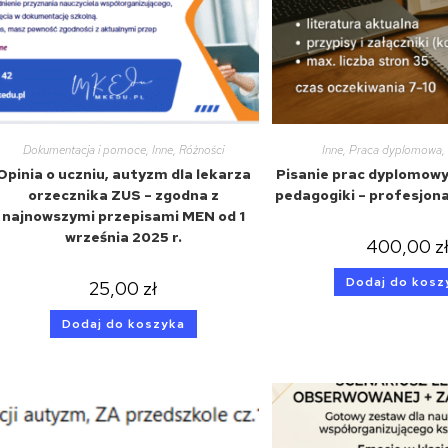
Dokumentacja i pomoce
,
Inne
,
Różności
Inne
,
Praca dyplomowa
,
Opinia o uczniu, autyzm dla lekarza
Pisanie prac dyplomowy
orzecznika ZUS – zgodna z
pedagogiki – profesjonal
najnowszymi przepisami MEN od 1
września 2025 r.
400,00
z
Dodaj do kosz
25,00
zł
Dodaj do koszyka