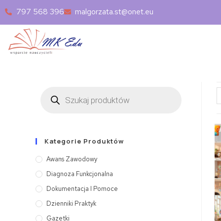
797 568 396
malgorzata.st@onet.eu
Kategorie Produktów
Awans Zawodowy
Diagnoza Funkcjonalna
Dokumentacja I Pomoce
Dzienniki Praktyk
Gazetki