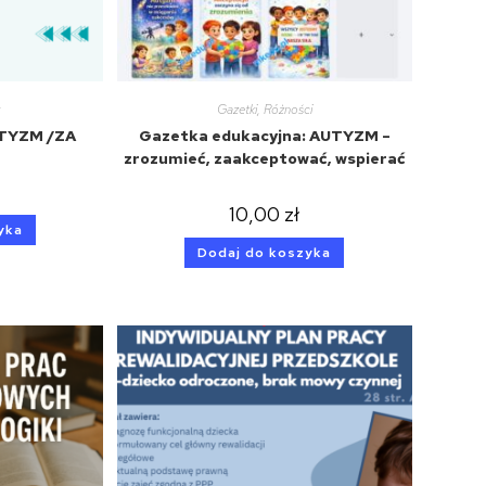
k
Gazetki
,
Różności
UTYZM /ZA
Gazetka edukacyjna: AUTYZM –
zrozumieć, zaakceptować, wspierać
10,00
zł
yka
Dodaj do koszyka