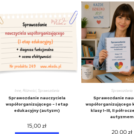
Inne
,
Różności
,
Sprawozdania
Sprawozdania
Sprawozdanie nauczyciela
Sprawozdanie nauc
współorganizującego – I etap
współorganizującego 
edukacyjny (autyzm)
klasy I–III, II półroc
autyzmem
15,00
zł
20,00
zł