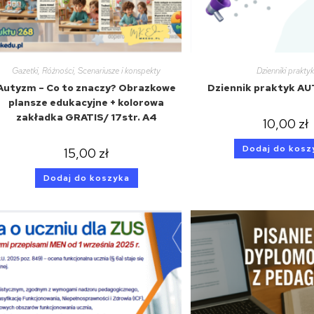
Gazetki
,
Różności
,
Scenariusze i konspekty
Dzienniki prakty
Autyzm – Co to znaczy? Obrazkowe
Dziennik praktyk A
plansze edukacyjne + kolorowa
zakładka GRATIS/ 17str. A4
10,00
zł
Dodaj do kosz
15,00
zł
Dodaj do koszyka