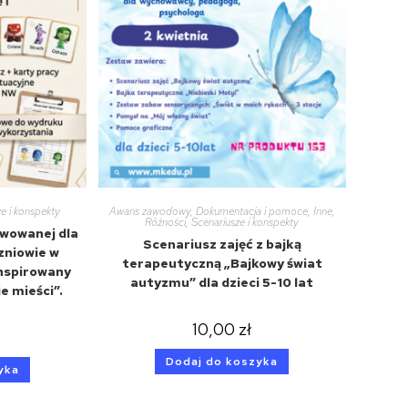
e i konspekty
Awans zawodowy
,
Dokumentacja i pomoce
,
Inne
,
Różności
,
Scenariusze i konspekty
rwowanej dla
Scenariusz zajęć z bajką
zniowie w
terapeutyczną „Bajkowy świat
nspirowany
autyzmu” dla dzieci 5-10 lat
ie mieści”.
10,00
zł
Dodaj do koszyka
yka