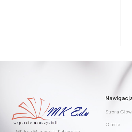
Nawigacj
Strona Głów
O mnie
MK Edu Małgorzata Kobierecka