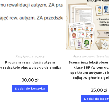
Plany i programy pracy
Awans zawodowy
,
Scenariusz
Program rewalidacji autyzm
Scenariusz lekcji obse
przedszkole plus wpisy do dziennika
klasy 1 SP (w tym uc
spektrum autyzmu) i
bajką „W głowie się n
30,00
zł
Dodaj do koszyka
35,00
zł
Dodaj do kosz