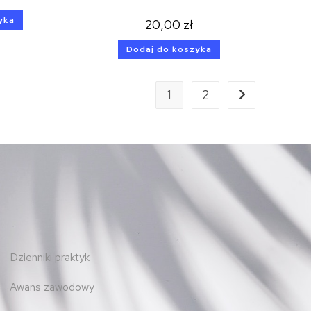
yka
20,00
zł
Dodaj do koszyka
1
2
Dzienniki praktyk
Awans zawodowy