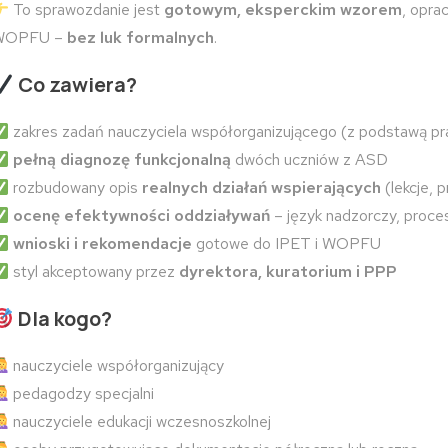
To sprawozdanie jest
gotowym, eksperckim wzorem
, opr
WOPFU –
bez luk formalnych
.
Co zawiera?
zakres zadań nauczyciela współorganizującego (z podstawą p
pełną diagnozę funkcjonalną
dwóch uczniów z ASD
rozbudowany opis
realnych działań wspierających
(lekcje, p
ocenę efektywności oddziaływań
– język nadzorczy, proc
wnioski i rekomendacje
gotowe do IPET i WOPFU
styl akceptowany przez
dyrektora, kuratorium i PPP
Dla kogo?
nauczyciele współorganizujący
pedagodzy specjalni
nauczyciele edukacji wczesnoszkolnej