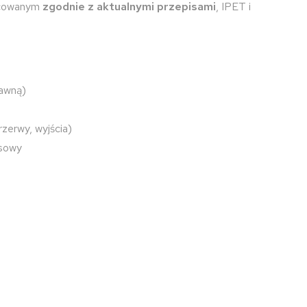
acowanym
zgodnie z aktualnymi przepisami
, IPET i
rawną)
rzerwy, wyjścia)
esowy