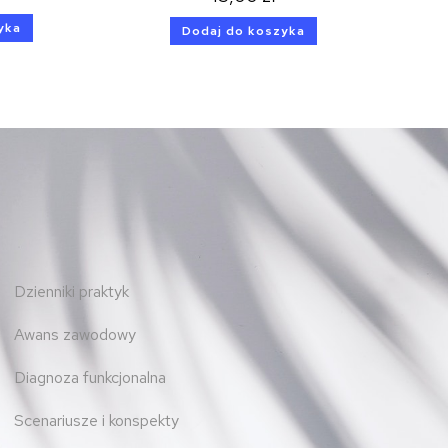
yka
Dodaj do koszyka
Dzienniki praktyk
Awans zawodowy
Diagnoza funkcjonalna
Scenariusze i konspekty