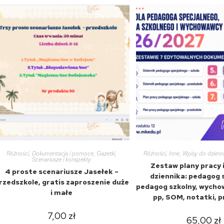
Różności
,
Dokumentacja i pomoce
,
Gazetki
,
Różności
,
Inne
,
Wpisy do dzienni
Scenariusze i konspekty
Zestaw plany pracy i
4 proste scenariusze Jasełek –
dziennika: pedagog 
rzedszkole, gratis zaproszenie duże
pedagog szkolny, wych
i małe
pp, SOM, notatki, 
7,00
zł
65,00
zł