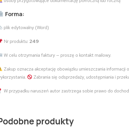
osoby przygotowujące dokumentację półroczną lub roczną
Forma:
plik edytowalny (Word)
Nr produktu:
249
W celu otrzymania faktury — proszę o kontakt mailowy.
Zakup oznacza akceptację obowiązku umieszczania informacji o
ykorzystania.
Zabrania się odsprzedaży, udostępniania i prze
W przypadku naruszeń autor zastrzega sobie prawo do dochod
Podobne produkty