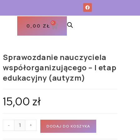
0
0,00
ZŁ
Sprawozdanie nauczyciela
współorganizującego – I etap
edukacyjny (autyzm)
15,00
zł
-
+
DODAJ DO KOSZYKA