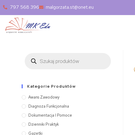
797 568 396
malgorzata.st@onet.eu
Kategorie Produktów
Awans Zawodowy
Diagnoza Funkcjonalna
Dokumentacja I Pomoce
Dzienniki Praktyk
Gazetki