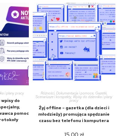
ka i plany pracy
Różności
,
Dokumentacja i pomoce
,
Gazetki
,
Scenariusze i konspekty
,
Wpisy do dziennika i plany
 wpisy do
pracy
specjalny,
Żyj offline – gazetka (dla dzieci i
owawca pomoc
młodzieży) promująca spędzanie
protokoły
czasu bez telefonu i komputera
15,00
zł