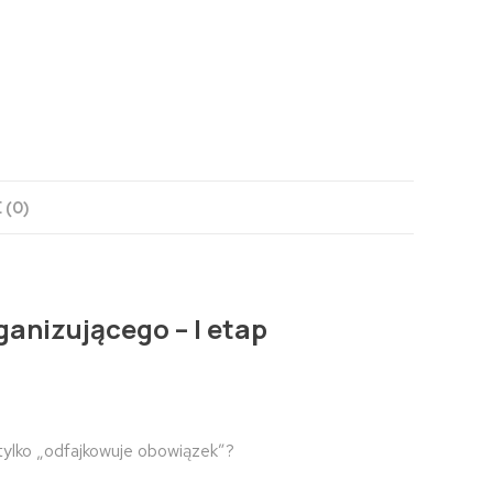
 (0)
anizującego – I etap
e tylko „odfajkowuje obowiązek”?