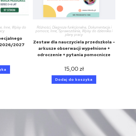
ce
,
Inne
,
Wpisy do
Różności
,
Diagnoza funkcjonalna
,
Dokumentacja i
racy
pomoce
,
Inne
,
Sprawozdania
,
Wpisy do dziennika i
plany pracy
pecjalnego
Zestaw dla nauczyciela przedszkola –
) 2026/2027
arkusze obserwacji wypełnione +
odroczenie + pytania pomocnicze
15,00
zł
yka
Dodaj do koszyka