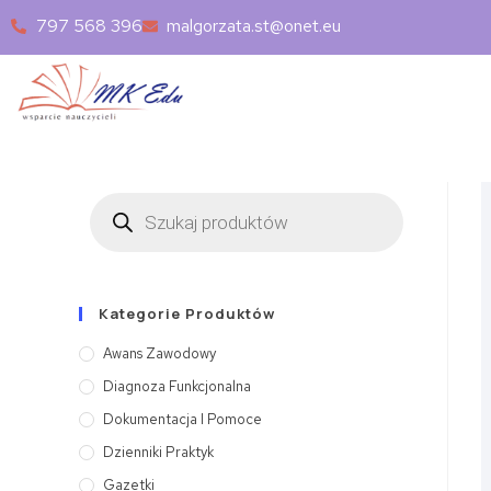
797 568 396
malgorzata.st@onet.eu
Kategorie Produktów
Awans Zawodowy
Diagnoza Funkcjonalna
Dokumentacja I Pomoce
Dzienniki Praktyk
Gazetki