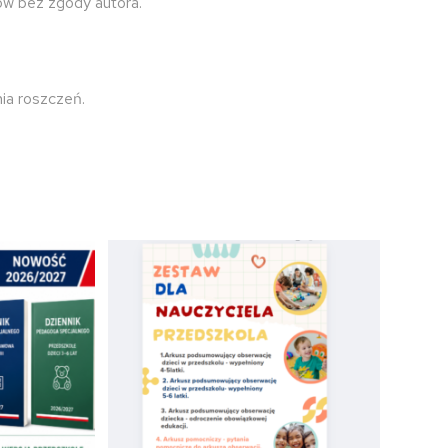
ów bez zgody autora.
ia roszczeń.