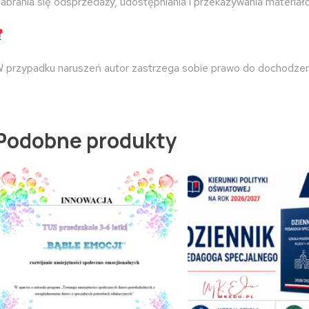
abrania się odsprzedaży, udostępniania i przekazywania materiał
 przypadku naruszeń autor zastrzega sobie prawo do dochodzen
Podobne produkty