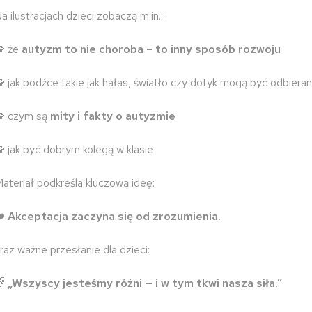
a ilustracjach dzieci zobaczą m.in.:
 że
autyzm to nie choroba – to inny sposób rozwoju
 jak bodźce takie jak hałas, światło czy dotyk mogą być odbiera
 czym są
mity i fakty o autyzmie
 jak być dobrym kolegą w klasie
ateriał podkreśla kluczową ideę:
❤️
Akceptacja zaczyna się od zrozumienia.
raz ważne przesłanie dla dzieci:
🌈
„Wszyscy jesteśmy różni — i w tym tkwi nasza siła.”