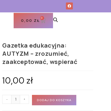
0
0,00
ZŁ
Gazetka edukacyjna:
AUTYZM – zrozumieć,
zaakceptować, wspierać
10,00
zł
-
+
DODAJ DO KOSZYKA