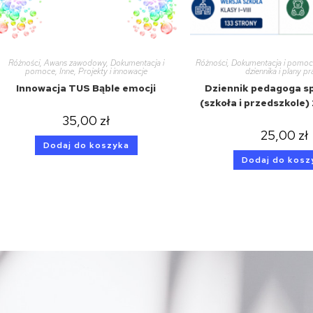
Różności
,
Awans zawodowy
,
Dokumentacja i
Różności
,
Dokumentacja i pomo
pomoce
,
Inne
,
Projekty i innowacje
dziennika i plany p
Innowacja TUS Bąble emocji
Dziennik pedagoga s
(szkoła i przedszkole
35,00
zł
25,00
zł
Dodaj do koszyka
Dodaj do kosz