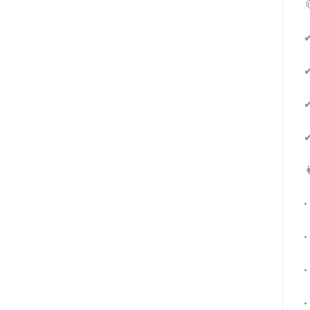

✔
✔
✔
✔

•
•
•
•