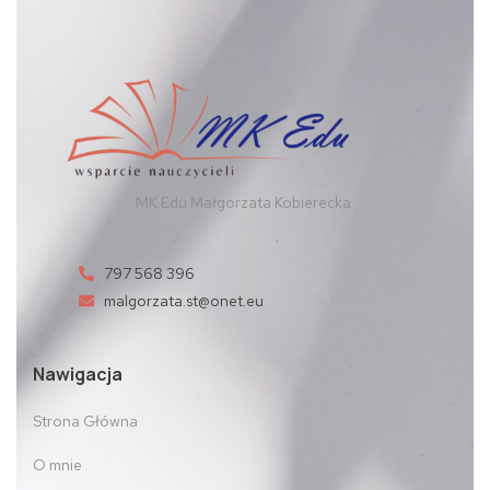
MK Edu Małgorzata Kobierecka
797 568 396
malgorzata.st@onet.eu
Nawigacja
Strona Główna
O mnie