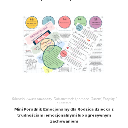
Różności
,
Awans zawodowy
,
Dokumentacja i pomoce
,
Gazetki
,
Projekty i
innowacje
Mini Poradnik Emocjonalny dla Rodzica dziecka z
trudnościami emocjonalnymi lub agresywnym
zachowaniem