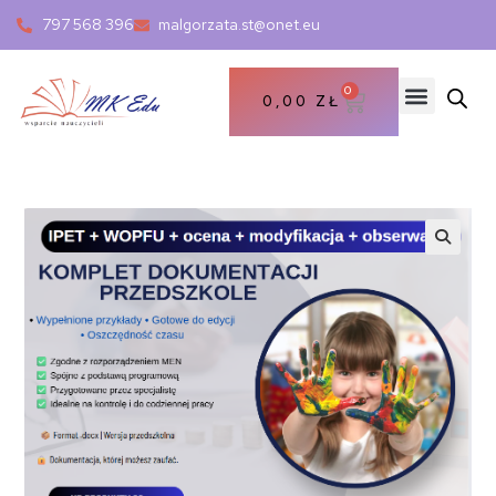
797 568 396
malgorzata.st@onet.eu
0
0,00
ZŁ