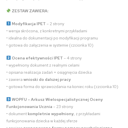
ZESTAW ZAWIERA:
Modyfikacja IPET
– 2 strony
• wersja skrócona, z konkretnymi przykładami
• idealna do dokumentacji po modyfikacji programu
• gotowa do załączenia w systemie (czcionka 10)
Ocena efektywności IPET
– 4 strony
• wypełniony dokument z realnymi celami
• opisana realizacja zadań + osiągnięcia dziecka
• zawiera
wnioski do dalszej pracy
• gotowa forma do sprawozdania na koniec roku (czcionka 10)
WOPFU – Arkusz Wielospecjalistycznej Oceny
Funkcjonowania Ucznia
– 23 strony
• dokument
kompletnie wypełniony
, z przykładami
funkcjonowania dziecka w każdej sferze
• zawiera
proponowane formy pomocy psychologiczno-