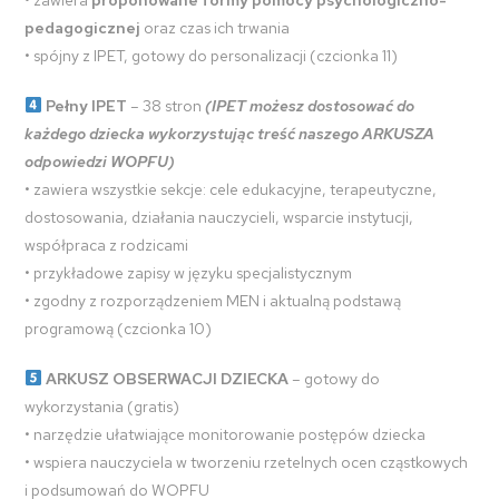
pedagogicznej
oraz czas ich trwania
• spójny z IPET, gotowy do personalizacji (czcionka 11)
Pełny IPET
– 38 stron
(IPET możesz dostosować do
każdego dziecka wykorzystując treść naszego ARKUSZA
odpowiedzi WOPFU)
• zawiera wszystkie sekcje: cele edukacyjne, terapeutyczne,
dostosowania, działania nauczycieli, wsparcie instytucji,
współpraca z rodzicami
• przykładowe zapisy w języku specjalistycznym
• zgodny z rozporządzeniem MEN i aktualną podstawą
programową (czcionka 10)
ARKUSZ OBSERWACJI DZIECKA
– gotowy do
wykorzystania (gratis)
• narzędzie ułatwiające monitorowanie postępów dziecka
• wspiera nauczyciela w tworzeniu rzetelnych ocen cząstkowych
i podsumowań do WOPFU