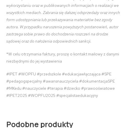
wykorzystaniu oraz w publikowanych informacjach o realizacji we
wszystkich mediach. Zabrania się dalszej odsprzedaży oraz innych
form udostępniania lub przekazywania materiałów bez zgody
autora. W przypadku naruszenia powyższych postanowień, autor
zastrzega sobie prawo do dochodzenia roszczeń na drodze
sądowej oraz do nałożenia odpowiednich sankcji.
*W celu otrzymania faktury, proszę o kontakt mailowy z danymi
niezbędnymi do jej wystawienia
#IPET #WOPFU #przedszkole #edukacjawłączająca #SPE
#pedagogspecjalny #awansnauczyciela #dokumentacjaSPE
#MKedu #nauczyciele #terapia #dziecko #prawooświatowe
#IPET2025 #WOPFU2025 #specjalistaedukacyjny
Podobne produkty