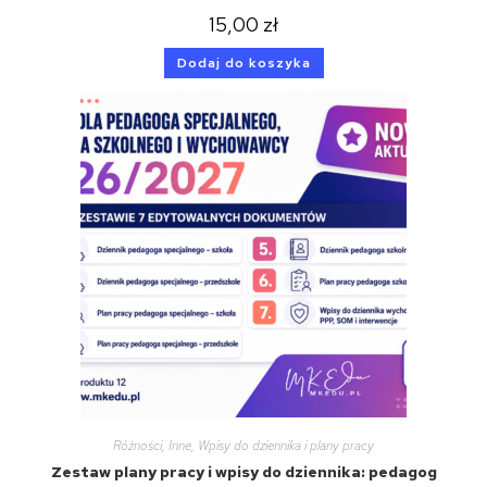
15,00
zł
Dodaj do koszyka
Różności
,
Inne
,
Wpisy do dziennika i plany pracy
Zestaw plany pracy i wpisy do dziennika: pedagog