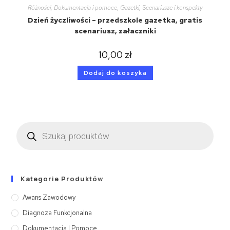
Różności
,
Dokumentacja i pomoce
,
Gazetki
,
Scenariusze i konspekty
Dzień życzliwości – przedszkole gazetka, gratis
scenariusz, załaczniki
10,00
zł
Dodaj do koszyka
Kategorie Produktów
Awans Zawodowy
Diagnoza Funkcjonalna
Dokumentacja I Pomoce