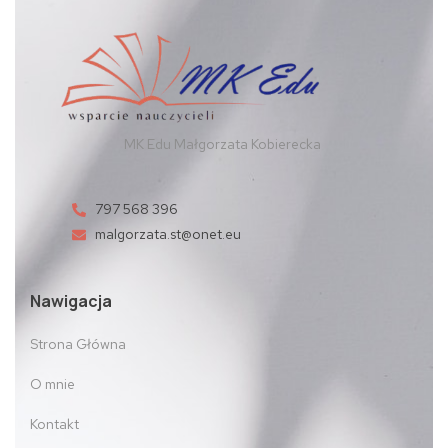
MK Edu Małgorzata Kobierecka
797 568 396
malgorzata.st@onet.eu
Nawigacja
Strona Główna
O mnie
Kontakt