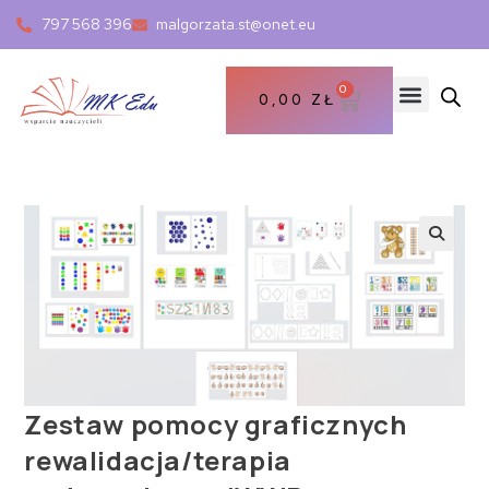
797 568 396
malgorzata.st@onet.eu
0
0,00
ZŁ
Zestaw pomocy graficznych
rewalidacja/terapia