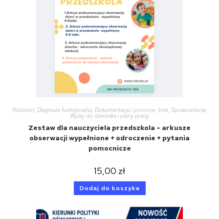
Różności
,
Diagnoza funkcjonalna
,
Dokumentacja i pomoce
,
Inne
,
Sprawozdania
,
Wpisy do dziennika i plany pracy
Zestaw dla nauczyciela przedszkola – arkusze
obserwacji wypełnione + odroczenie + pytania
pomocnicze
15,00
zł
Dodaj do koszyka