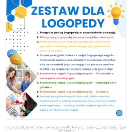
Różności
,
Dokumentacja i pomoce
,
Gazetki
,
Plany i programy pracy
,
Scenariusze
i konspekty