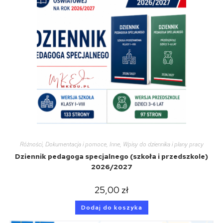
Różności
,
Dokumentacja i pomoce
,
Inne
,
Wpisy do dziennika i plany pracy
Dziennik pedagoga specjalnego (szkoła i przedszkole)
2026/2027
25,00
zł
Dodaj do koszyka