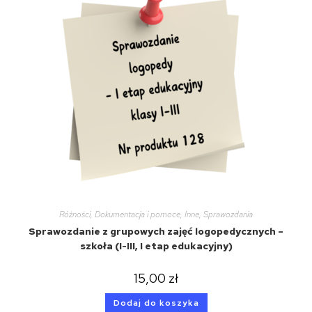
Różności
,
Dokumentacja i pomoce
,
Inne
,
Sprawozdania
Sprawozdanie z grupowych zajęć logopedycznych –
szkoła (I-III, I etap edukacyjny)
15,00
zł
Dodaj do koszyka