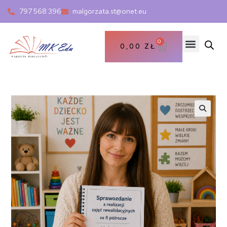
797 568 396
malgorzata.st@onet.eu
0
0,00
ZŁ