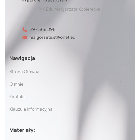
MK Edu Małgorzata Kobierecka
797 568 396
malgorzata.st@onet.eu
Nawigacja
Strona Główna
O mnie
Kontakt
Klauzula Informacyjna
Materiały: