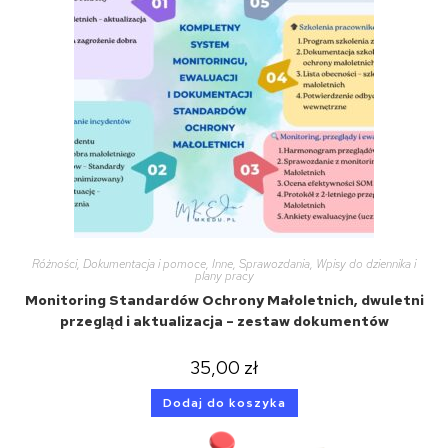
Różności
,
Dokumentacja i pomoce
,
Inne
,
Sprawozdania
,
Wpisy do dziennika i
plany pracy
Monitoring Standardów Ochrony Małoletnich, dwuletni
przegląd i aktualizacja – zestaw dokumentów
35,00
zł
Dodaj do koszyka