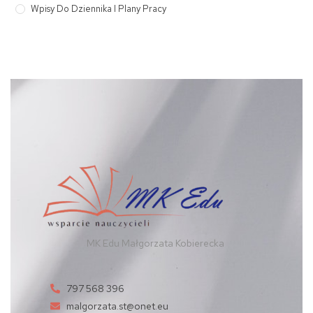
Wpisy Do Dziennika I Plany Pracy
MK Edu Małgorzata Kobierecka
797 568 396
malgorzata.st@onet.eu