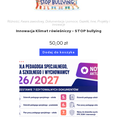
Różności
,
Awans zawodowy
,
Dokumentacja i pomoce
,
Gazetki
,
Inne
,
Projekty i
innowacje
Innowacja Klimat rówieśniczy – STOP bullying
50,00
zł
Dodaj do koszyka