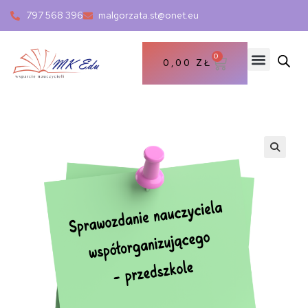
797 568 396
malgorzata.st@onet.eu
0
0,00
ZŁ