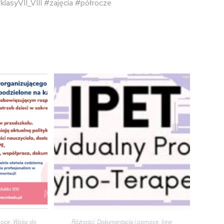
klasyVII_VIII
#zajęcia
#półrocze
moce
,
Wpisy do
Różności
,
Dokumentacja i pomoce
,
Inne