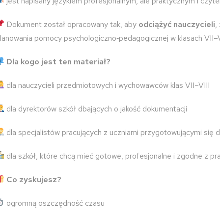
jest napisany językiem profesjonalnym, ale praktycznym i czyt
Dokument został opracowany tak, aby
odciążyć nauczycieli
,
lanowania pomocy psychologiczno‑pedagogicznej w klasach VII–VI
Dla kogo jest ten materiał?
dla nauczycieli przedmiotowych i wychowawców klas VII–VIII
dla dyrektorów szkół dbających o jakość dokumentacji
dla specjalistów pracujących z uczniami przygotowującymi się
dla szkół, które chcą mieć gotowe, profesjonalne i zgodne z 
Co zyskujesz?
ogromną oszczędność czasu