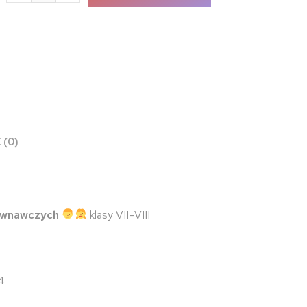
 (0)
równawczych
klasy VII–VIII
A4