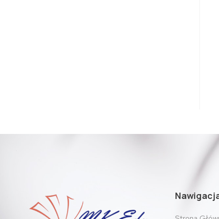
Nawigacj
Strona Głów