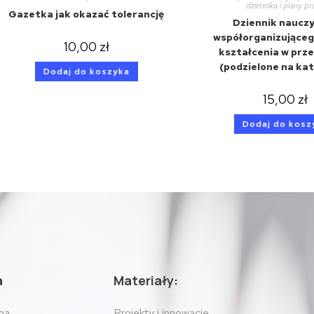
dziennika i plany p
Gazetka jak okazać tolerancję
Dziennik nauczy
współorganizująceg
10,00
zł
kształcenia w prz
(podzielone na ka
Dodaj do koszyka
15,00
zł
Dodaj do kosz
a
Materiały:
na
Projekty i innowacje