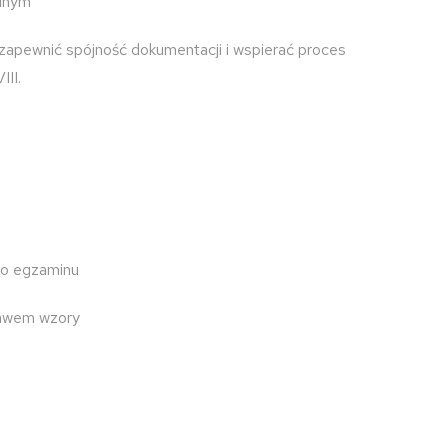
elnym
 zapewnić spójność dokumentacji i wspierać proces
II.
 do egzaminu
prawem wzory