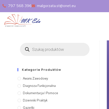
797 568 396
malgorzata.st@onet.eu
Kategorie Produktów
Awans Zawodowy
Diagnoza Funkcjonalna
Dokumentacja I Pomoce
Dzienniki Praktyk
Gazetki