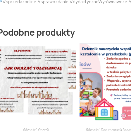
#sprzedazonline
#sprawozdanie
#dydaktycznoWyrównawcze
#
Podobne produkty
Różności
,
Gazetki
Różności
,
Dokumentacja i po