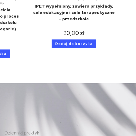
racy
IPET wypełniony, zawiera przykłady,
ciela
cele edukacyjne i cele terapeutyczne
o proces
– przedszkole
edszkolu
tegorie)
20,00
zł
Dodaj do koszyka
yka
Dzienniki praktyk