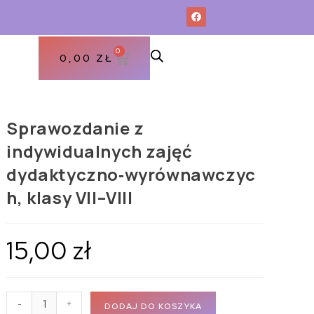
0
0,00
ZŁ
Sprawozdanie z
indywidualnych zajęć
dydaktyczno‑wyrównawczyc
h, klasy VII–VIII
15,00
zł
-
+
DODAJ DO KOSZYKA