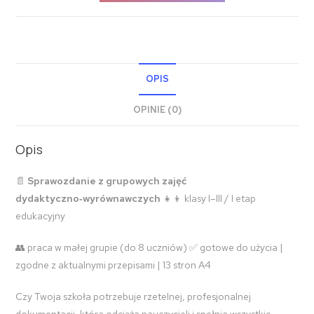
OPIS
OPINIE (0)
Opis
📄
Sprawozdanie z grupowych zajęć
dydaktyczno‑wyrównawczych
👧👦 klasy I–III / I etap
edukacyjny
👥 praca w małej grupie (do 8 uczniów) ✅ gotowe do użycia |
zgodne z aktualnymi przepisami | 13 stron A4
Czy Twoja szkoła potrzebuje rzetelnej, profesjonalnej
dokumentacji, która odciąża nauczycieli i spełnia wszystkie