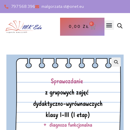
797 568 396
malgorzata.st@onet.eu
0
0,00
ZŁ
🔍