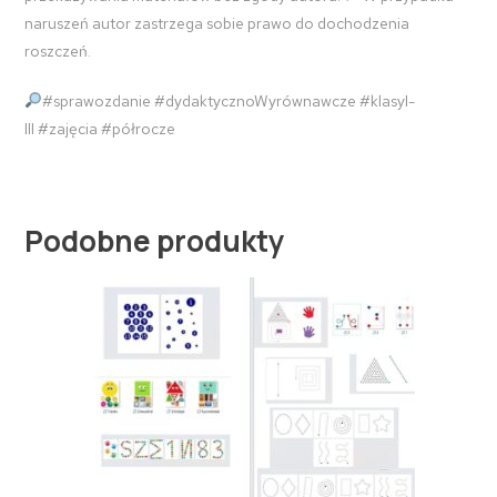
naruszeń autor zastrzega sobie prawo do dochodzenia
roszczeń.
#sprawozdanie
#dydaktycznoWyrównawcze
#klasyI-
III
#zajęcia
#półrocze
Podobne produkty