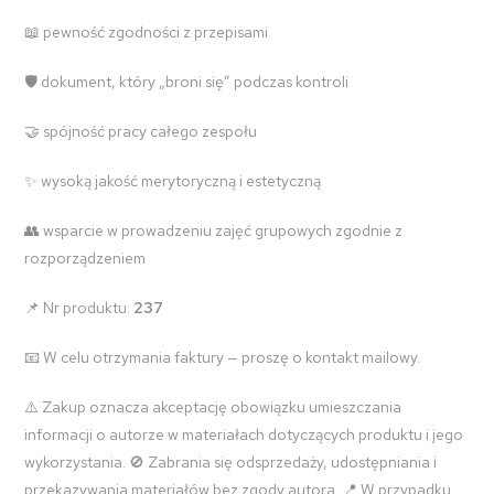
📖 pewność zgodności z przepisami
🛡️ dokument, który „broni się” podczas kontroli
🤝 spójność pracy całego zespołu
✨ wysoką jakość merytoryczną i estetyczną
👥 wsparcie w prowadzeniu zajęć grupowych zgodnie z
rozporządzeniem
📌 Nr produktu:
237
📧 W celu otrzymania faktury — proszę o kontakt mailowy.
⚠️ Zakup oznacza akceptację obowiązku umieszczania
informacji o autorze w materiałach dotyczących produktu i jego
wykorzystania. 🚫 Zabrania się odsprzedaży, udostępniania i
przekazywania materiałów bez zgody autora. 📍 W przypadku