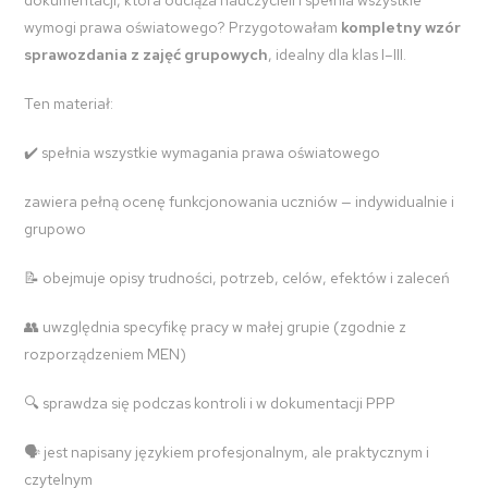
wymogi prawa oświatowego? Przygotowałam
kompletny wzór
sprawozdania z zajęć grupowych
, idealny dla klas I–III.
Ten materiał:
✔️ spełnia wszystkie wymagania prawa oświatowego
zawiera pełną ocenę funkcjonowania uczniów — indywidualnie i
grupowo
📝 obejmuje opisy trudności, potrzeb, celów, efektów i zaleceń
👥 uwzględnia specyfikę pracy w małej grupie (zgodnie z
rozporządzeniem MEN)
🔍 sprawdza się podczas kontroli i w dokumentacji PPP
🗣️ jest napisany językiem profesjonalnym, ale praktycznym i
czytelnym