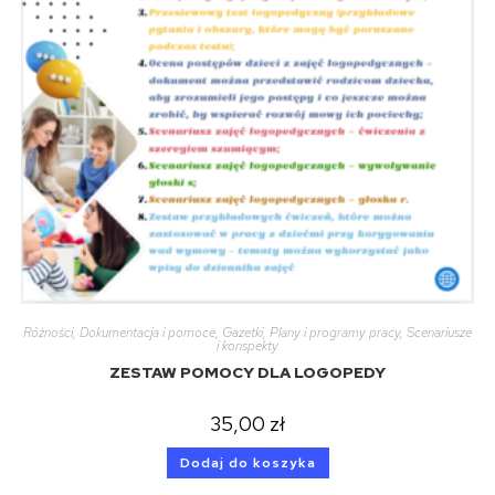
Różności
,
Dokumentacja i pomoce
,
Gazetki
,
Plany i programy pracy
,
Scenariusze
i konspekty
ZESTAW POMOCY DLA LOGOPEDY
35,00
zł
Dodaj do koszyka