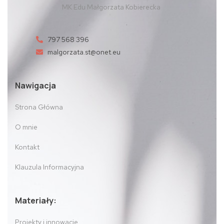
MK Edu Małgorzata Kobierecka
797 568 396
malgorzata.st@onet.eu
Nawigacja
Strona Główna
O mnie
Kontakt
Klauzula Informacyjna
Materiały:
Projekty i innowacje