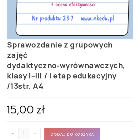
Sprawozdanie z grupowych
zajęć
dydaktyczno‑wyrównawczych,
klasy I–III / I etap edukacyjny
/13str. A4
15,00
zł
-
+
DODAJ DO KOSZYKA