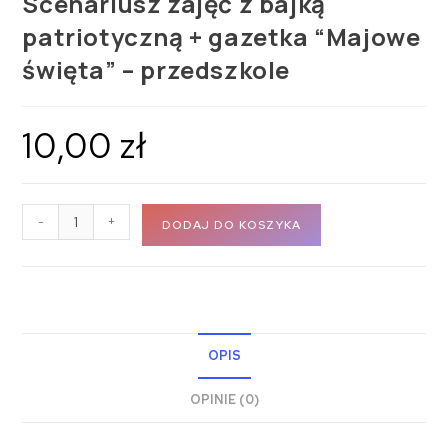
Scenariusz zajęć z bajką
patriotyczną + gazetka “Majowe
święta” – przedszkole
10,00
zł
-
+
DODAJ DO KOSZYKA
OPIS
OPINIE (0)