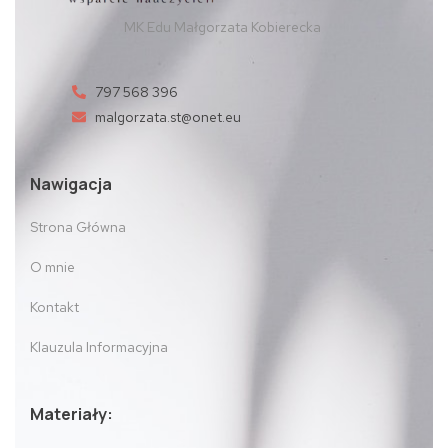
MK Edu Małgorzata Kobierecka
797 568 396
malgorzata.st@onet.eu
Nawigacja
Strona Główna
O mnie
Kontakt
Klauzula Informacyjna
Materiały: