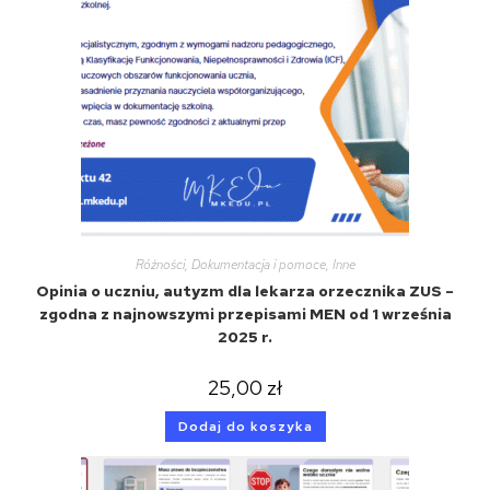
Różności
,
Dokumentacja i pomoce
,
Inne
Opinia o uczniu, autyzm dla lekarza orzecznika ZUS –
zgodna z najnowszymi przepisami MEN od 1 września
2025 r.
25,00
zł
Dodaj do koszyka