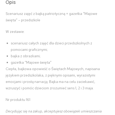
Opis
Scenariusz zajęć z bajką patriotyczną + gazetka “Majowe
święta” – przedszkole
W zestawie:
scenariusz całych zajęć dla dzieci przedszkolnych z
pomocami graficznymi;
bajka z obrazkami;
gazetka “Majowe święta”
Ciepła, bajkowa opowieść o Świętach Majowych, napisana
językiem przedszkolaka, z pięknymi opisami, wyrazistymi
emocjami i prostą narracją. Bajka ma na celu zaciekawić,
wzruszyć i pomóc dzieciom zrozumieć sens
1, 2 i 3 maja.
Nr produktu 161
Decydując się na zakup, akceptujesz obowiązek umieszczania