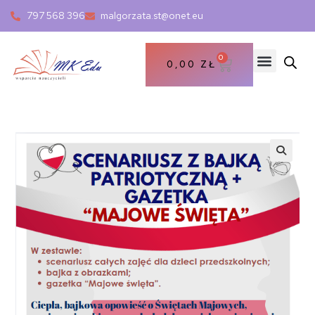
797 568 396
malgorzata.st@onet.eu
0
0,00
ZŁ