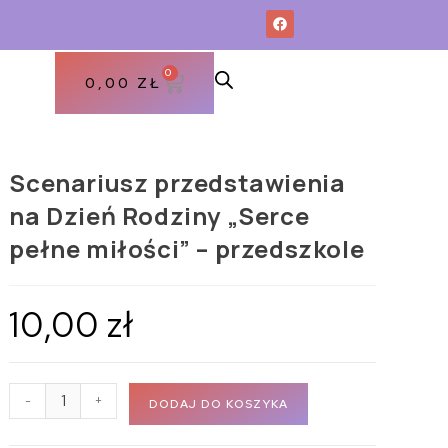
0
0,00
ZŁ
Scenariusz przedstawienia
na Dzień Rodziny „Serce
pełne miłości” – przedszkole
10,00
zł
-
+
DODAJ DO KOSZYKA