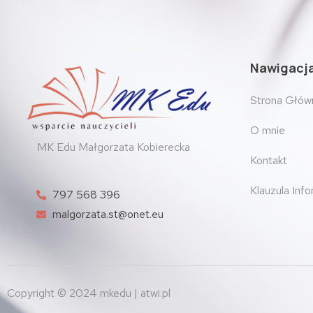
Nawigacj
Strona Głów
O mnie
MK Edu Małgorzata Kobierecka
Kontakt
Klauzula Inf
797 568 396
malgorzata.st@onet.eu
Copyright © 2024 mkedu | atwi.pl