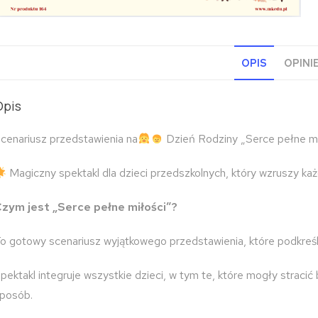
OPIS
OPINIE
Opis
cenariusz przedstawienia na
Dzień Rodziny
„Serce pełne mi
Magiczny spektakl dla dzieci przedszkolnych, który wzruszy ka
zym jest „Serce pełne miłości”?
To
gotowy scenariusz
wyjątkowego przedstawienia,
które podkreśl
pektakl integruje wszystkie
dzieci
, w tym te,
które mogły stracić 
posób.