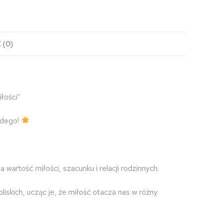
 (0)
łości”
żdego!
a wartość miłości, szacunku i relacji rodzinnych.
bliskich,
ucząc je, że miłość otacza nas w różny