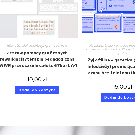
Różności
,
Dokumentacja i pomoce
,
Inne
Różności
,
Dokumentacja i p
Scenariusze i konspekty
,
Wpisy do
Zestaw pomocy graficznych
pracy
rewalidacja/terapia pedagogiczna
Żyj offline – gazetka (
WWR przedszkole całość 67kart A4
młodzieży) promująca
czasu bez telefonu i
10,00
zł
15,00
zł
Dodaj do koszyka
Dodaj do kosz