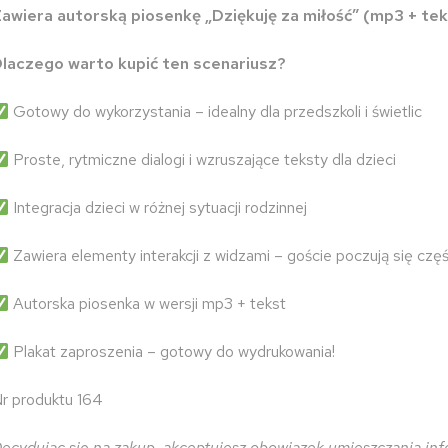
awiera autorską piosenkę „Dziękuję za miłość” (mp3 + tek
laczego warto kupić ten scenariusz?
Gotowy do wykorzystania – idealny dla przedszkoli i świetlic
Proste, rytmiczne dialogi i wzruszające teksty dla dzieci
Integracja dzieci w różnej sytuacji rodzinnej
Zawiera elementy interakcji z widzami – goście poczują
się częś
Autorska piosenka w wersji mp3 + tekst
Plakat zaproszenia – gotowy do wydrukowania!
r produktu 164
ecydując się na zakup, akceptujesz obowiązek umieszczania inf