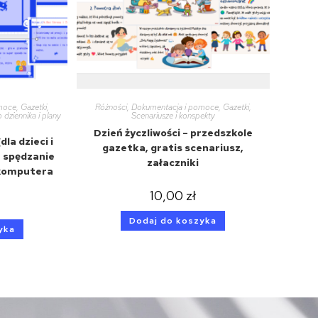
omoce
,
Gazetki
,
Różności
,
Dokumentacja i pomoce
,
Gazetki
,
 dziennika i plany
Scenariusze i konspekty
Dzień życzliwości – przedszkole
dla dzieci i
gazetka, gratis scenariusz,
 spędzanie
załaczniki
 komputera
10,00
zł
Dodaj do koszyka
yka