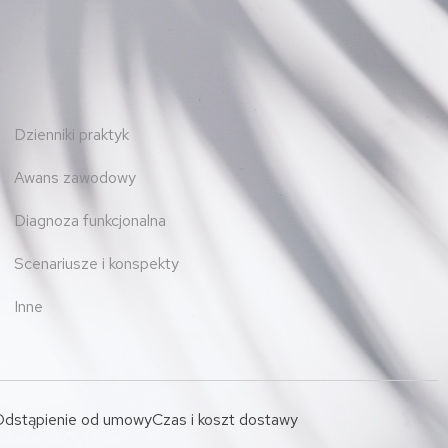
Dzienniki praktyk
Awans zawodowy
Diagnoza funkcjonalna
Scenariusze i konspekty
Inne
dstąpienie od umowy
Czas i koszt dostawy