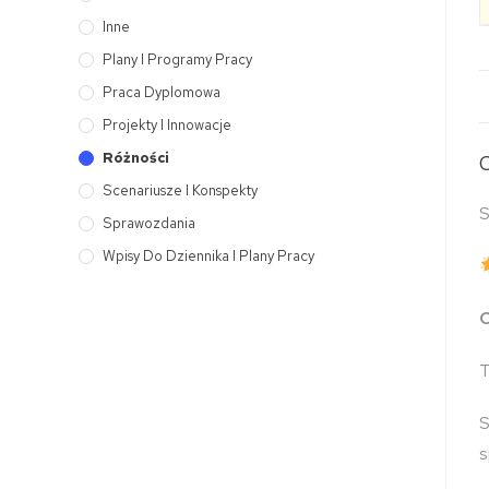
Inne
Plany I Programy Pracy
Praca Dyplomowa
Projekty I Innowacje
Różności
Scenariusze I Konspekty
S
Sprawozdania
Wpisy Do Dziennika I Plany Pracy
C
S
s