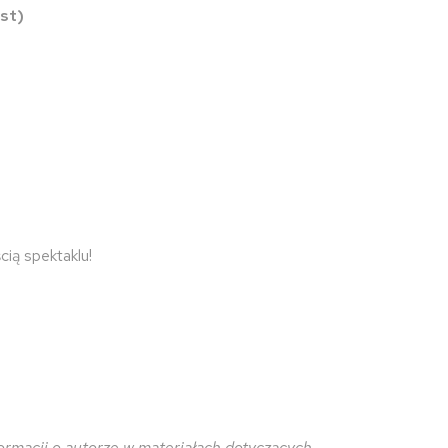
st)
cią spektaklu!
ormacji o autorze w materiałach dotyczących