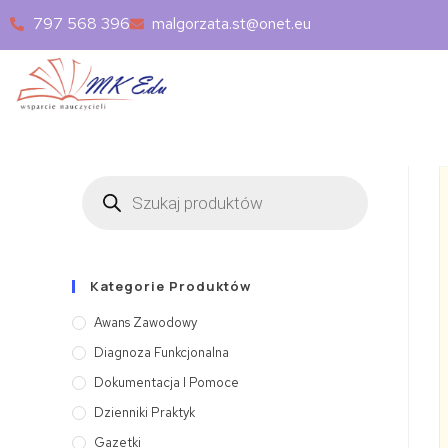
797 568 396
malgorzata.st@onet.eu
Kategorie Produktów
Awans Zawodowy
Diagnoza Funkcjonalna
Dokumentacja I Pomoce
Dzienniki Praktyk
Gazetki