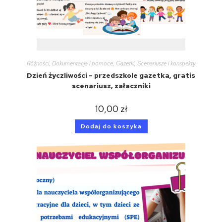
Różności
,
Dokumentacja i pomoce
,
Gazetki
,
Scenariusze i konspekty
Dzień życzliwości – przedszkole gazetka, gratis
scenariusz, załaczniki
10,00
zł
Dodaj do koszyka