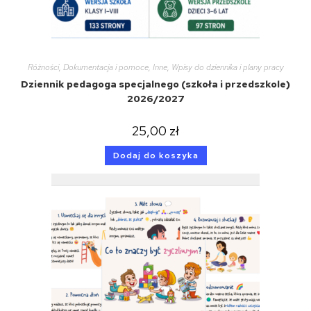
Różności
,
Dokumentacja i pomoce
,
Inne
,
Wpisy do dziennika i plany pracy
Dziennik pedagoga specjalnego (szkoła i przedszkole)
2026/2027
25,00
zł
Dodaj do koszyka