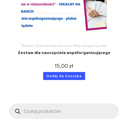
Różności
,
Dokumentacja i pomoce
,
Plany i programy pracy
Zestaw dla nauczyciela współorganizującego
15,00
zł
Dodaj do koszyka