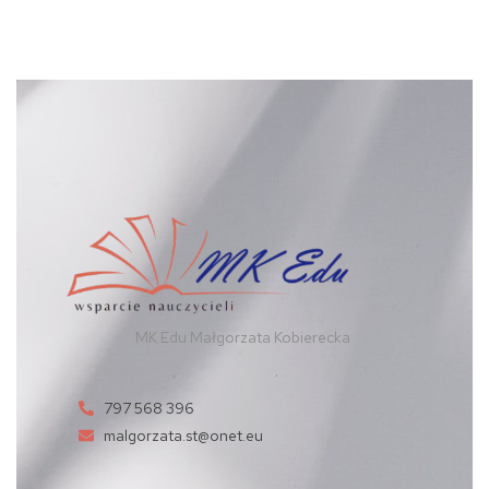
MK Edu Małgorzata Kobierecka
797 568 396
malgorzata.st@onet.eu