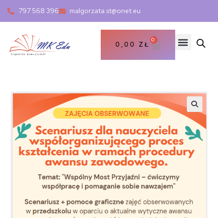
797 568 396
malgorzata.st@onet.eu
0
0,00
ZŁ