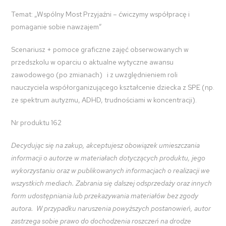
Temat: „Wspólny Most Przyjaźni – ćwiczymy współpracę i
pomaganie sobie nawzajem”
Scenariusz + pomoce graficzne
zajęć obserwowanych
w
przedszkolu
w oparciu o aktualne wytyczne awansu
zawodowego (po zmianach) i z uwzględnieniem roli
nauczyciela współorganizującego kształcenie dziecka
z SPE (np.
ze spektrum autyzmu, ADHD, trudnościami
w koncentracji).
Nr produktu 162
Decydując się na zakup, akceptujesz obowiązek umieszczania
informacji o autorze w materiałach dotyczących produktu, jego
wykorzystaniu oraz w publikowanych informacjach o realizacji we
wszystkich mediach. Zabrania się dalszej odsprzedaży oraz innych
form udostępniania lub przekazywania materiałów bez zgody
autora. W przypadku naruszenia powyższych postanowień, autor
zastrzega sobie prawo do dochodzenia roszczeń na drodze