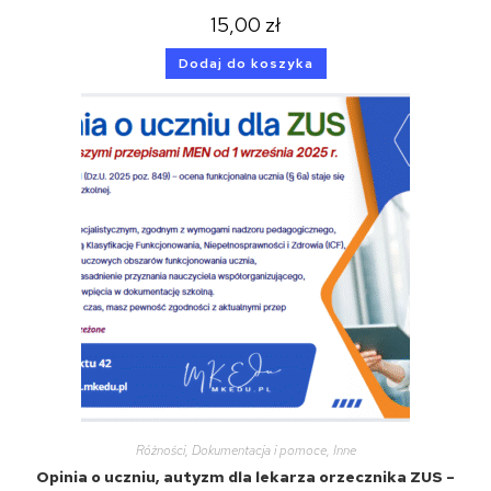
15,00
zł
Dodaj do koszyka
Różności
,
Dokumentacja i pomoce
,
Inne
Opinia o uczniu, autyzm dla lekarza orzecznika ZUS –