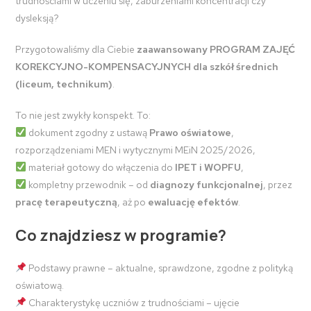
trudnościami w uczeniu się, zaburzeniami koncentracji czy
dysleksją?
Przygotowaliśmy dla Ciebie
zaawansowany PROGRAM ZAJĘĆ
KOREKCYJNO-KOMPENSACYJNYCH dla szkół średnich
(liceum, technikum)
.
To nie jest zwykły konspekt. To:
dokument zgodny z ustawą
Prawo oświatowe
,
rozporządzeniami MEN i wytycznymi MEiN 2025/2026,
materiał gotowy do włączenia do
IPET i WOPFU
,
kompletny przewodnik – od
diagnozy funkcjonalnej
, przez
pracę terapeutyczną
, aż po
ewaluację efektów
.
Co znajdziesz w programie?
Podstawy prawne – aktualne, sprawdzone, zgodne z polityką
oświatową.
Charakterystykę uczniów z trudnościami – ujęcie