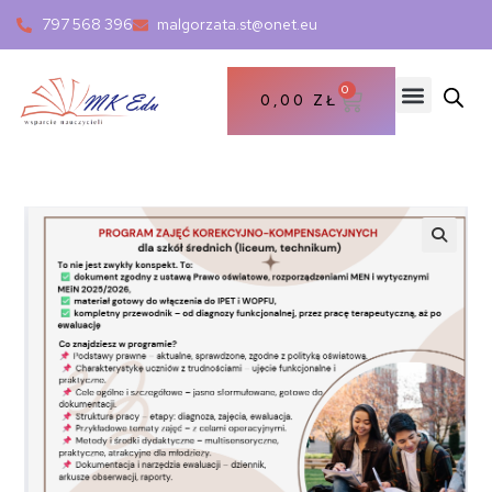
797 568 396
malgorzata.st@onet.eu
0
0,00
ZŁ