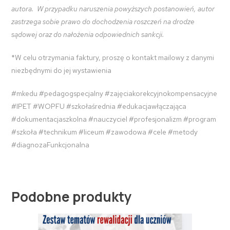
autora. W przypadku naruszenia powyższych postanowień, autor
zastrzega sobie prawo do dochodzenia roszczeń na drodze
sądowej oraz do nałożenia odpowiednich sankcji.
*W celu otrzymania faktury, proszę o kontakt mailowy z danymi
niezbędnymi do jej wystawienia
#mkedu #pedagogspecjalny #zajęciakorekcyjnokompensacyjne
#IPET #WOPFU #szkołaśrednia #edukacjawłączająca
#dokumentacjaszkolna #nauczyciel #profesjonalizm #program
#szkoła #technikum #liceum #zawodowa #cele #metody
#diagnozaFunkcjonalna
Podobne produkty