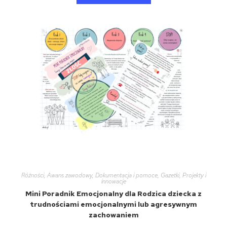
Różności
,
Awans zawodowy
,
Dokumentacja i pomoce
,
Gazetki
,
Projekty i
innowacje
Mini Poradnik Emocjonalny dla Rodzica dziecka z
trudnościami emocjonalnymi lub agresywnym
zachowaniem