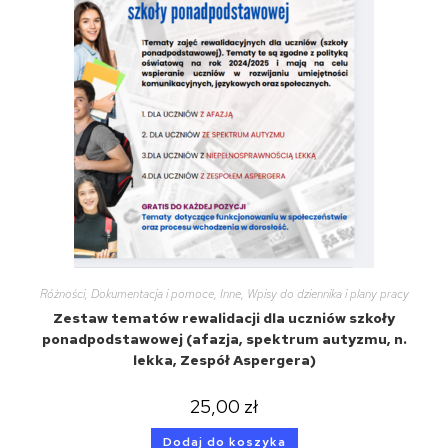
Różności
,
Dokumentacja i pomoce
,
Inne
,
Wpisy do dziennika i plany pracy
Zestaw tematów rewalidacji dla uczniów szkoły
ponadpodstawowej (afazja, spektrum autyzmu, n.
lekka, Zespół Aspergera)
25,00
zł
Dodaj do koszyka