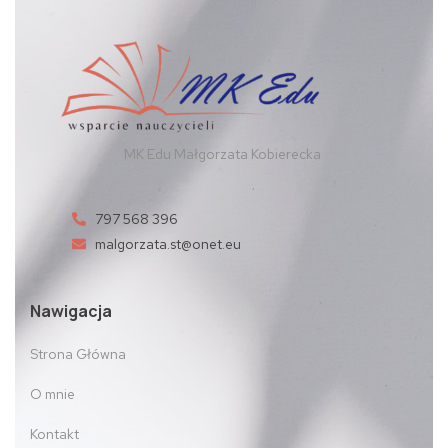
MK Edu Małgorzata Kobierecka
797 568 396
malgorzata.st@onet.eu
Nawigacja
Strona Główna
O mnie
Kontakt