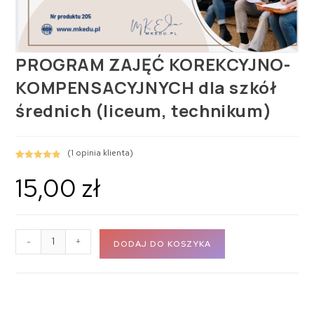
PROGRAM ZAJĘĆ KOREKCYJNO-
KOMPENSACYJNYCH dla szkół
średnich (liceum, technikum)
(
1
opinia klienta)
Oceniony
1
15,00
zł
5.00
na 5 na
podstawie
oceny klienta
-
+
DODAJ DO KOSZYKA