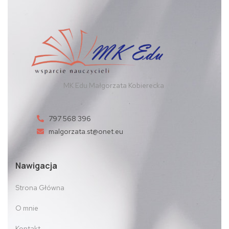
MK Edu Małgorzata Kobierecka
797 568 396
malgorzata.st@onet.eu
Nawigacja
Strona Główna
O mnie
Kontakt