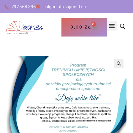
797 568 396
malgorzata.st@onet.eu
0
0,00
ZŁ