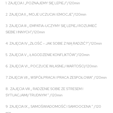
1. ZAJĘCIA I „POZNAJEMY SIĘ LEPIEJ”/120min
2. ZAJĘCIA II „ MOJE UCZUCIA I EMOCJE”/120min
3. ZAJĘCIA III „ EMPATIA-UCZYMY SIĘ LEPIEJ ROZUMIEĆ
SIEBIE I INNYCH”/120min
4. ZAJĘCIA IV „ZŁOŚĆ – JAK SOBIE Z NIĄ RADZIĆ?”/120min
5. ZAJĘCIA V „ ŁAGODZENIE KONFLIKTÓW”/120min
6. ZAJĘCIA VI „ POCZUCIE WŁASNEJ WARTOŚCI/120min
7. ZAJĘCIA VII „ WSPÓŁPRACA I PRACA ZESPOŁOWA” /120min
8.. ZAJĘCIA VIII „ RADZENIE SOBIE ZE STRESEM I
SYTUACJAMI/TRUDNYM ” /120min
9. ZAJĘCIA IX „ SAMOŚWIADOMOŚĆ I SAMOOCENA ” /120
min