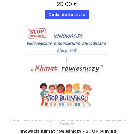
20,00
zł
Dodaj do koszyka
Różności
,
Awans zawodowy
,
Dokumentacja i pomoce
,
Gazetki
,
Inne
,
Projekty i
innowacje
Innowacja Klimat rówieśniczy – STOP bullying