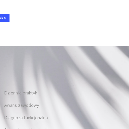
yka
Dzienniki praktyk
Awans zawodowy
Diagnoza funkcjonalna