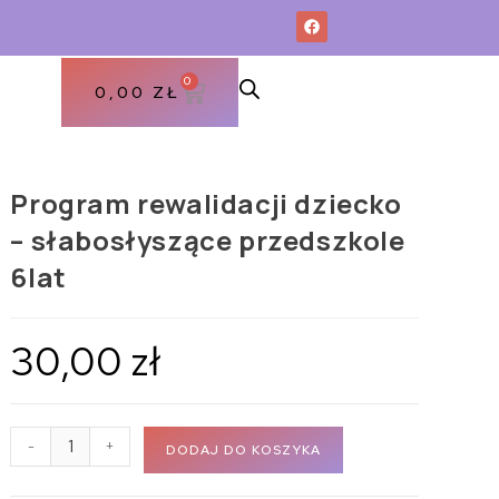
0
0,00
ZŁ
Program rewalidacji dziecko
– słabosłyszące przedszkole
6lat
30,00
zł
-
+
DODAJ DO KOSZYKA