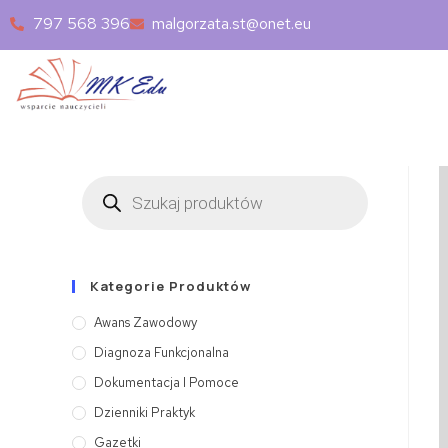
797 568 396
malgorzata.st@onet.eu
Kategorie Produktów
Awans Zawodowy
Diagnoza Funkcjonalna
Dokumentacja I Pomoce
Dzienniki Praktyk
Gazetki