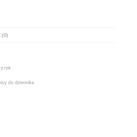
 (0)
ły rok
pisy do dziennika