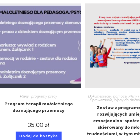
Plany i programy pracy
Dokumentacja i pomoce
,
Plany 
Sprawozdania
,
Wpisy do dzienni
Program terapii małoletniego
Zestaw z program
doznającego przemocy
rozwijających umie
emocjonalno-społec
35,00
zł
skierowany do mło
trudnościami, w tym mł
Dodaj do koszyka