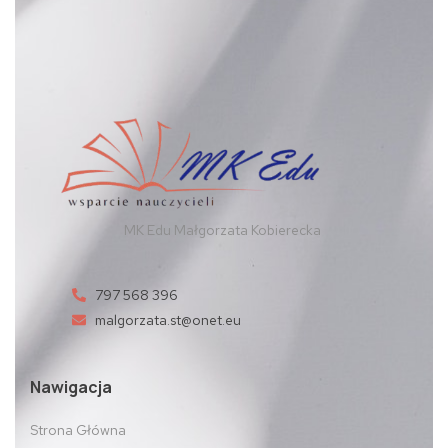
MK Edu Małgorzata Kobierecka
797 568 396
malgorzata.st@onet.eu
Nawigacja
Strona Główna