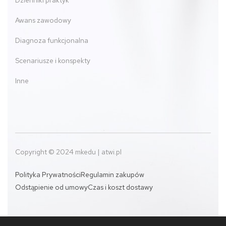
Awans zawodowy
Diagnoza funkcjonalna
Scenariusze i konspekty
Inne
Copyright © 2024 mkedu | atwi.pl
Polityka Prywatności
Regulamin zakupów
Odstąpienie od umowy
Czas i koszt dostawy