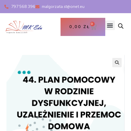
797 568 396
malgorzata.st@onet.eu
0
0,00
ZŁ