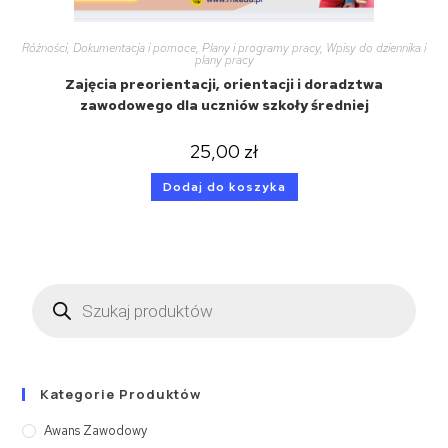
Różności
,
Dokumentacja i pomoce
,
Plany i programy pracy
,
Wpisy do dziennika i
plany pracy
Zajęcia preorientacji, orientacji i doradztwa
zawodowego dla uczniów szkoły średniej
25,00
zł
Dodaj do koszyka
Kategorie Produktów
Awans Zawodowy