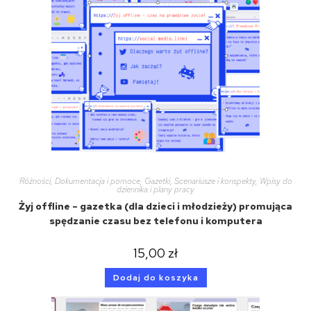
Różności
,
Dokumentacja i pomoce
,
Gazetki
,
Scenariusze i konspekty
,
Wpisy do
dziennika i plany pracy
Żyj offline – gazetka (dla dzieci i młodzieży) promująca
spędzanie czasu bez telefonu i komputera
15,00
zł
Dodaj do koszyka