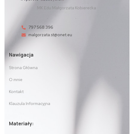
MK Edu Małgorzata Kobierecka
797 568 396
malgorzata.st@onet.eu
Nawigacja
Strona Główna
O mnie
Kontakt
Klauzula Informacyjna
Materiały: