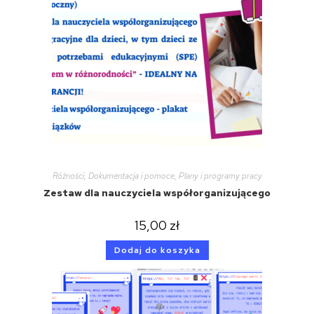
Różności
,
Dokumentacja i pomoce
,
Plany i programy pracy
Zestaw dla nauczyciela współorganizującego
15,00
zł
Dodaj do koszyka