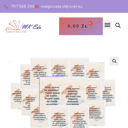
797 568 396
malgorzata.st@onet.eu
0
0,00
ZŁ