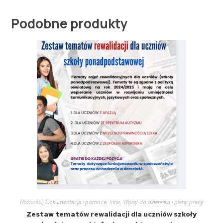
Podobne produkty
Różności
,
Dokumentacja i pomoce
,
Inne
,
Wpisy do dziennika i plany pracy
Zestaw tematów rewalidacji dla uczniów szkoły