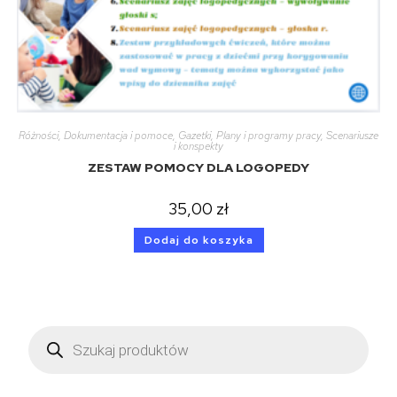
Różności
,
Dokumentacja i pomoce
,
Gazetki
,
Plany i programy pracy
,
Scenariusze
i konspekty
ZESTAW POMOCY DLA LOGOPEDY
35,00
zł
Dodaj do koszyka