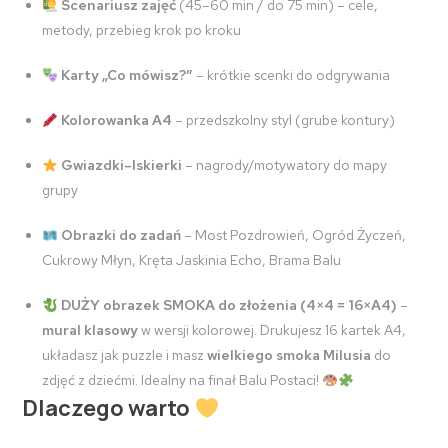
Scenariusz zajęć
(45–60 min / do 75 min) – cele,
metody, przebieg krok po kroku
Karty „Co mówisz?”
– krótkie scenki do odgrywania
Kolorowanka A4
– przedszkolny styl (grube kontury)
Gwiazdki–Iskierki
– nagrody/motywatory do mapy
grupy
Obrazki do zadań
– Most Pozdrowień, Ogród Życzeń,
Cukrowy Młyn, Kręta Jaskinia Echo, Brama Balu
DUŻY obrazek SMOKA do złożenia (4×4 = 16×A4)
–
mural klasowy
w wersji kolorowej. Drukujesz 16 kartek A4,
układasz jak puzzle i masz
wielkiego smoka Milusia
do
zdjęć z dziećmi. Idealny na finał Balu Postaci!
Dlaczego warto