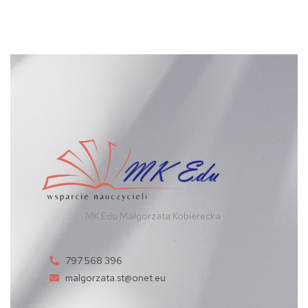
MK Edu Małgorzata Kobierecka
797 568 396
malgorzata.st@onet.eu