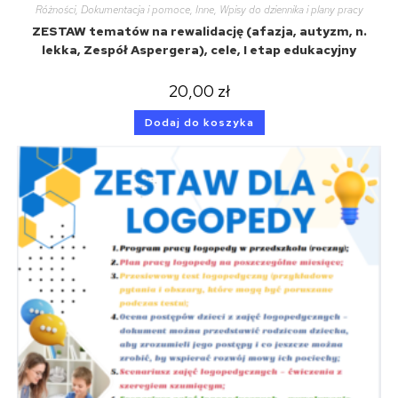
Różności
,
Dokumentacja i pomoce
,
Inne
,
Wpisy do dziennika i plany pracy
ZESTAW tematów na rewalidację (afazja, autyzm, n.
lekka, Zespół Aspergera), cele, I etap edukacyjny
20,00
zł
Dodaj do koszyka