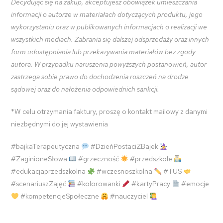
Decydując się na zakup, akceptujesz obowiązek umieszczania
informacji o autorze w materiałach dotyczących produktu, jego
wykorzystaniu oraz w publikowanych informacjach o realizacji we
wszystkich mediach. Zabrania się dalszej odsprzedaży oraz innych
form udostępniania lub przekazywania materiałów bez zgody
autora. W przypadku naruszenia powyższych postanowień, autor
zastrzega sobie prawo do dochodzenia roszczeń na drodze
sądowej oraz do nałożenia odpowiednich sankcji.
*W celu otrzymania faktury, proszę o kontakt mailowy z danymi
niezbędnymi do jej wystawienia
#bajkaTerapeutyczna
#DzieńPostaciZBajek
#ZaginioneSłowa
#grzeczność
#przedszkole
#edukacjaprzedszkolna
#wczesnoszkolna
#TUS
#scenariuszZajęć
#kolorowanki
#kartyPracy
#emocje
#kompetencjeSpołeczne
#nauczyciel