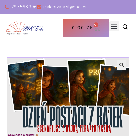
797 568 396
malgorzata.st@onet.eu
0
0,00
ZŁ