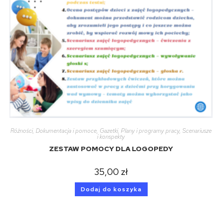
Różności
,
Dokumentacja i pomoce
,
Gazetki
,
Plany i programy pracy
,
Scenariusze
i konspekty
ZESTAW POMOCY DLA LOGOPEDY
35,00
zł
Dodaj do koszyka