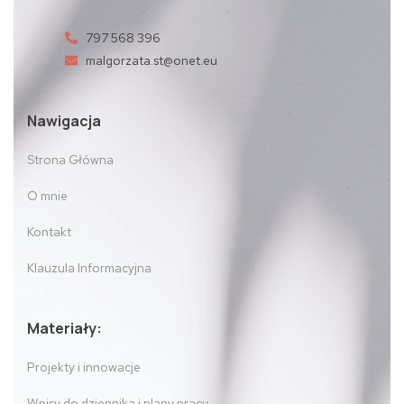
797 568 396
malgorzata.st@onet.eu
Nawigacja
Strona Główna
O mnie
Kontakt
Klauzula Informacyjna
Materiały:
Projekty i innowacje
Wpisy do dziennika i plany pracy