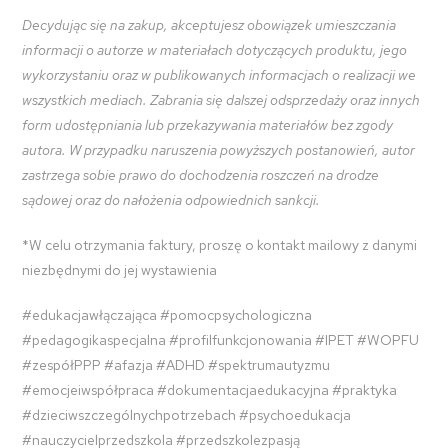
Decydując się na zakup, akceptujesz obowiązek umieszczania
informacji o autorze w materiałach dotyczących produktu, jego
wykorzystaniu oraz w publikowanych informacjach o realizacji we
wszystkich mediach. Zabrania się dalszej odsprzedaży oraz innych
form udostępniania lub przekazywania materiałów bez zgody
autora. W przypadku naruszenia powyższych postanowień, autor
zastrzega sobie prawo do dochodzenia roszczeń na drodze
sądowej oraz do nałożenia odpowiednich sankcji.
*W celu otrzymania faktury, proszę o kontakt mailowy z danymi
niezbędnymi do jej wystawienia
#edukacjawłączająca #pomocpsychologiczna
#pedagogikaspecjalna #profilfunkcjonowania #IPET #WOPFU
#zespółPPP #afazja #ADHD #spektrumautyzmu
#emocjeiwspółpraca #dokumentacjaedukacyjna #praktyka
#dzieciwszczególnychpotrzebach #psychoedukacja
#nauczycielprzedszkola #przedszkolezpasją