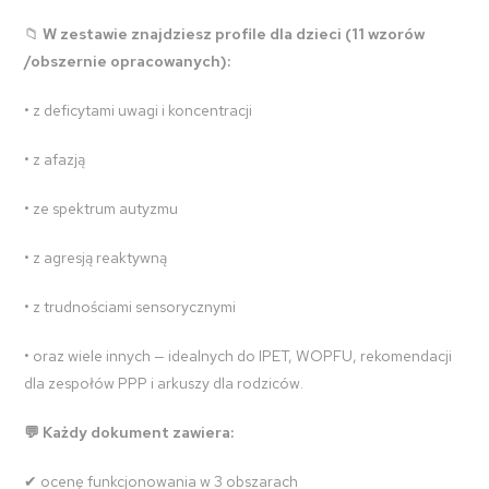
📁
W zestawie znajdziesz profile dla dzieci (11 wzorów
/obszernie opracowanych):
• z deficytami uwagi i koncentracji
• z afazją
• ze spektrum autyzmu
• z agresją reaktywną
• z trudnościami sensorycznymi
• oraz wiele innych — idealnych do IPET, WOPFU, rekomendacji
dla zespołów PPP i arkuszy dla rodziców.
💬 Każdy dokument zawiera:
✔ ocenę funkcjonowania w 3 obszarach