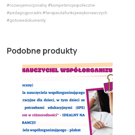
#rozwojemocjonalny #kompetencjespołeczne
#pedagogporadni #terapeutafunkcjiewykonawczych
#gotowedokumenty
Podobne produkty