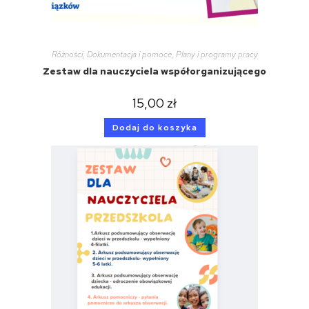
Różności
,
Dokumentacja i pomoce
,
Plany i programy pracy
Zestaw dla nauczyciela współorganizującego
15,00
zł
Dodaj do koszyka