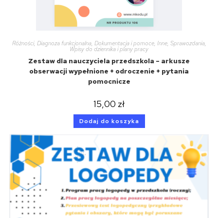
Różności
,
Diagnoza funkcjonalna
,
Dokumentacja i pomoce
,
Inne
,
Sprawozdania
,
Wpisy do dziennika i plany pracy
Zestaw dla nauczyciela przedszkola – arkusze
obserwacji wypełnione + odroczenie + pytania
pomocnicze
15,00
zł
Dodaj do koszyka