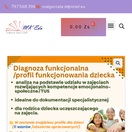
797 568 396
malgorzata.st@onet.eu
0
0,00
ZŁ
🔍