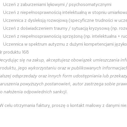
Uczeń z zaburzeniami lękowymi / psychosomatycznymi
Uczeń z niepełnosprawnością intelektualną w stopniu umiarko
Uczennica z dysleksją rozwojową (specyficzne trudności w ucze
Uczeń z doświadczeniem traumy / sytuacją kryzysową (np. roz
Uczeń z niepełnosprawnością sprzężoną (np. intelektualna + r
Uczennica w spektrum autyzmu z dużymi kompetencjami język
r produktu 168
ecydując się na zakup, akceptujesz obowiązek umieszczania inf
roduktu, jego wykorzystaniu oraz w publikowanych informacjach 
alszej odsprzedaży oraz innych form udostępniania lub przeka
aruszenia powyższych postanowień, autor zastrzega sobie praw
o nałożenia odpowiednich sankcji.
W celu otrzymania faktury, proszę o kontakt mailowy z danymi ni