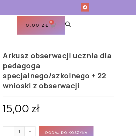
0
0,00
ZŁ
Arkusz obserwacji ucznia dla
pedagoga
specjalnego/szkolnego + 22
wnioski z obserwacji
15,00
zł
-
+
DODAJ DO KOSZYKA