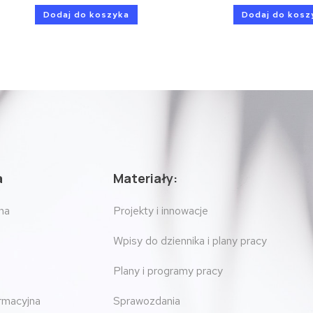
Dodaj do koszyka
Dodaj do kosz
a
Materiały:
na
Projekty i innowacje
Wpisy do dziennika i plany pracy
Plany i programy pracy
ormacyjna
Sprawozdania