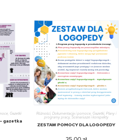
omoce
,
Gazetki
Różności
,
Dokumentacja i pomoce
,
Gazetki
,
Plany i
programy pracy
,
Scenariusze i konspekty
 – gazetka
ZESTAW POMOCY DLA LOGOPEDY
35,00
zł