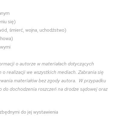
wanym
niu się)
wód, śmierć, wojna, uchodźstwo)
uchowa)
owymi
ormacji o autorze w materiałach dotyczących
o realizacji we wszystkich mediach. Zabrania się
zywania materiałów bez zgody autora. W przypadku
o do dochodzenia roszczeń na drodze sądowej oraz
ezbędnymi do jej wystawienia