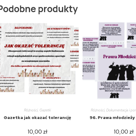
Podobne produkty
Różności
,
Gazetki
Różności
,
Dokumentacja i p
Gazetka jak okazać tolerancję
96. Prawa młodzieży
10,00
zł
10,00
zł