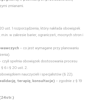
zymi zmianami.
20 ust. 1 rozporządzenia, który nakłada obowiązek
m.in. w zakresie barier, ograniczeń, mocnych stron i
chowawczych
– co jest wymagane przy planowaniu
enia).
 czyli spełnia obowiązek dostosowania procesu
 6 i § 20 ust. 2.
obowiązkiem nauczycieli i specjalistów (§ 22).
idację, terapię, konsultacje)
– zgodnie z § 19
(24str.)