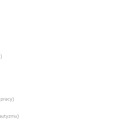
)
 pracy)
 autyzmu)