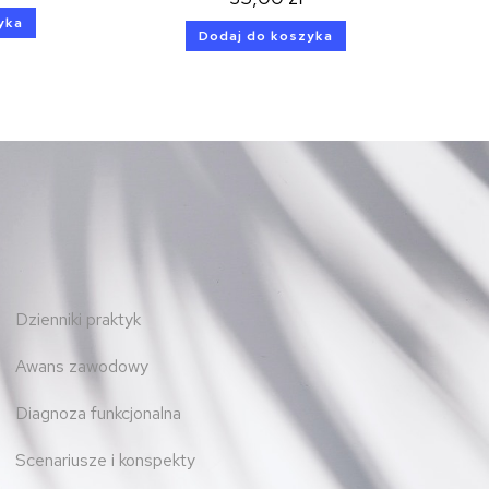
yka
Dodaj do koszyka
Dzienniki praktyk
Awans zawodowy
Diagnoza funkcjonalna
Scenariusze i konspekty