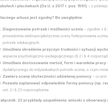
zkołach i placówkach (Dz.U. z 2017 r. poz. 1591)
– z późniejs
laczego arkusz jest zgodny? Bo uwzględnia:
Diagnozowanie potrzeb i możliwości ucznia
– zgodnie z § 
prowadzenia wielospecjalistycznej oceny funkcjonowania ucznia, 
potrzeb edukacyjnych.
Umożliwia określenie przyczyn trudności i sytuacji wy
wsparcia psychologiczno-pedagogicznego (§ 2 i § 4 rozporządz
Umożliwia dostosowanie metod, form i warunków pracy
–
dydaktycznego do indywidualnych potrzeb ucznia, o czym mówi §
Zawiera ocenę skuteczności udzielanej pomocy
– co jest 
Pozwala zaplanować odpowiednie formy pomocy (np. rewal
ust. 2 i § 23 rozporządzenia.
ałącznik: 22 przykłady uzupełnienia: wnioski z obserwacji 