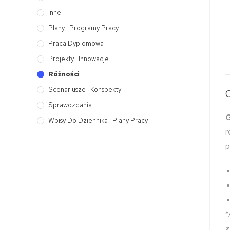
Inne
Plany I Programy Pracy
Praca Dyplomowa
Projekty I Innowacje
Różności
Scenariusze I Konspekty
Sprawozdania
G
Wpisy Do Dziennika I Plany Pracy
r
p
*
z