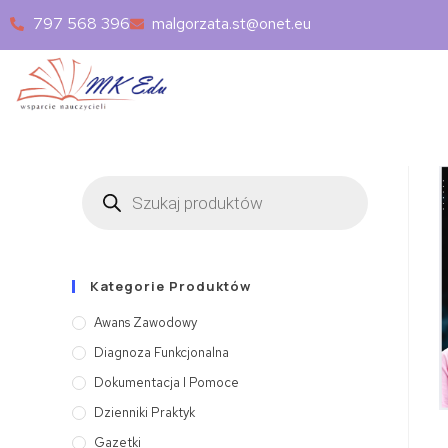
797 568 396
malgorzata.st@onet.eu
Kategorie Produktów
Awans Zawodowy
Diagnoza Funkcjonalna
Dokumentacja I Pomoce
Dzienniki Praktyk
Gazetki