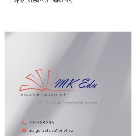
Wpisy Do Dziennika I Plany Pracy
MK Edu Małgorzata Kobierecka
797 568 396
malgorzata.st@onet.eu