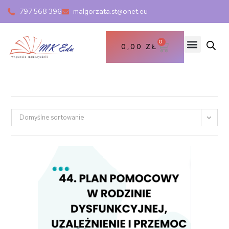
797 568 396
malgorzata.st@onet.eu
0
0,00
ZŁ
Domyślne sortowanie