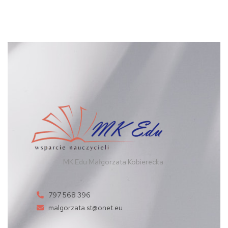
MK Edu Małgorzata Kobierecka
797 568 396
malgorzata.st@onet.eu