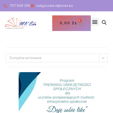
797 568 396
malgorzata.st@onet.eu
0
0,00
ZŁ
Domyślne sortowanie