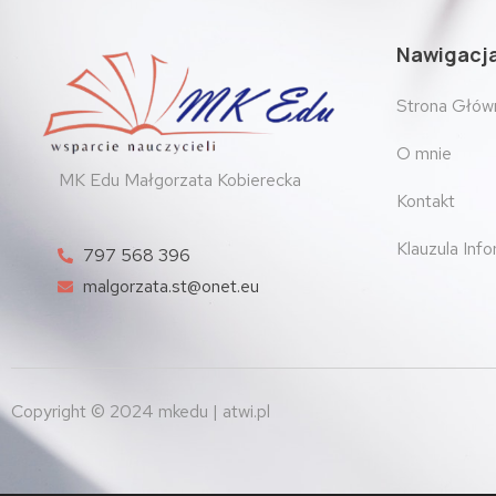
Nawigacj
Strona Głów
O mnie
MK Edu Małgorzata Kobierecka
Kontakt
Klauzula Inf
797 568 396
malgorzata.st@onet.eu
Copyright © 2024 mkedu | atwi.pl