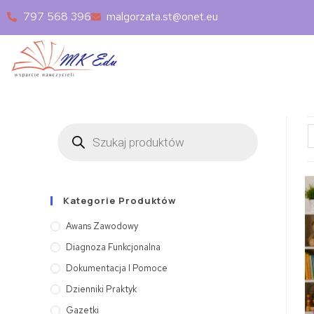
797 568 396
malgorzata.st@onet.eu
Kategorie Produktów
Awans Zawodowy
Diagnoza Funkcjonalna
Dokumentacja I Pomoce
Dzienniki Praktyk
Gazetki