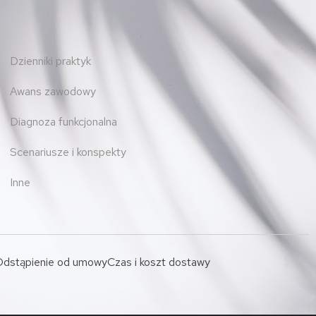
Dzienniki praktyk
Awans zawodowy
Diagnoza funkcjonalna
Scenariusze i konspekty
Inne
dstąpienie od umowy
Czas i koszt dostawy