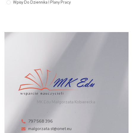
Wpisy Do Dziennika I Plany Pracy
MK Edu Małgorzata Kobierecka
797 568 396
malgorzata.st@onet.eu