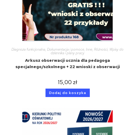
Diagnoza funkcjonalna
,
Dokumentacja i pomoce
,
Inne
,
Różności
,
Wpisy do
dziennika i plany pracy
Arkusz obserwacji ucznia dla pedagoga
specjalnego/szkolnego + 22 wnioski z obserwacji
15,00
zł
Dodaj do koszyka