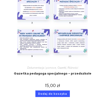
Dokumentacja i pomoce
,
Gazetki
,
Różności
Gazetka pedagoga specjalnego – przedszkole
15,00
zł
Dodaj do koszyka