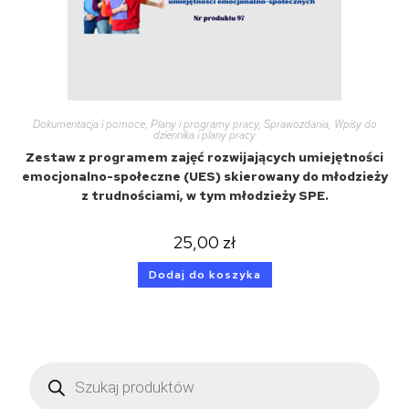
Dokumentacja i pomoce
,
Plany i programy pracy
,
Sprawozdania
,
Wpisy do
dziennika i plany pracy
Zestaw z programem zajęć rozwijających umiejętności
emocjonalno-społeczne (UES) skierowany do młodzieży
z trudnościami, w tym młodzieży SPE.
25,00
zł
Dodaj do koszyka