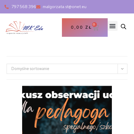
797 568 396
malgorzata.st@onet.eu
0
0,00
ZŁ
Domyślne sortowanie