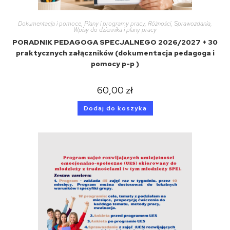
Dokumentacja i pomoce
,
Plany i programy pracy
,
Różności
,
Sprawozdania
,
Wpisy do dziennika i plany pracy
PORADNIK PEDAGOGA SPECJALNEGO 2026/2027 + 30
praktycznych załączników (dokumentacja pedagoga i
pomocy p-p )
60,00
zł
Dodaj do koszyka