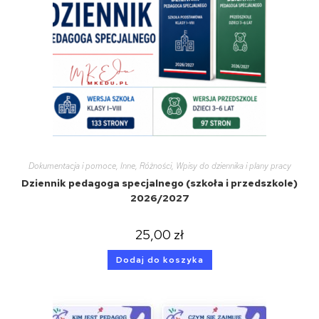
Dokumentacja i pomoce
,
Inne
,
Różności
,
Wpisy do dziennika i plany pracy
Dziennik pedagoga specjalnego (szkoła i przedszkole)
2026/2027
25,00
zł
Dodaj do koszyka