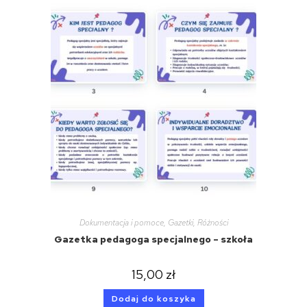
Dokumentacja i pomoce
,
Gazetki
,
Różności
Gazetka pedagoga specjalnego – szkoła
15,00
zł
Dodaj do koszyka