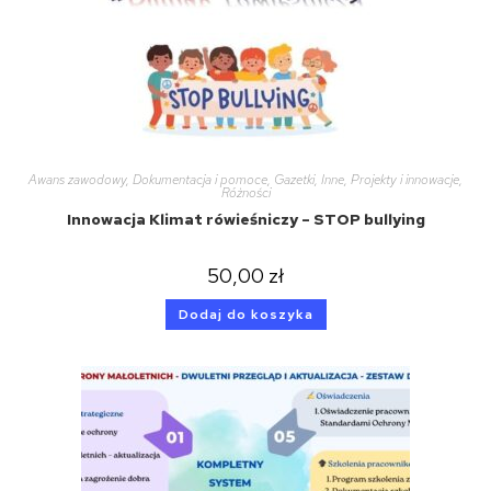
Awans zawodowy
,
Dokumentacja i pomoce
,
Gazetki
,
Inne
,
Projekty i innowacje
,
Różności
Innowacja Klimat rówieśniczy – STOP bullying
50,00
zł
Dodaj do koszyka