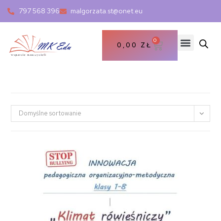
797 568 396
malgorzata.st@onet.eu
0
0,00
ZŁ
Domyślne sortowanie