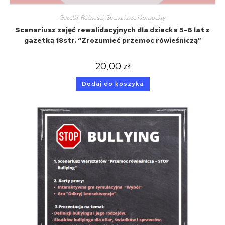
Gazetki
,
Różności
,
Scenariusze i konspekty
Scenariusz zajęć rewalidacyjnych dla dziecka 5-6 lat z
gazetką 18str. “Zrozumieć przemoc rówieśniczą”
20,00
zł
Dodaj do koszyka