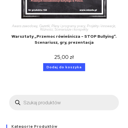
Awans zawodowy
,
Gazetki
,
Plany i programy pracy
,
Projekty i innowacje
,
Różności
,
Scenariusze i konspekty
Warsztaty „Przemoc rówieśnicza – STOP Bullying”.
Scenariusz, gry, prezentacja
25,00
zł
Dodaj do koszyka
Kategorie Produktów