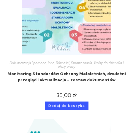
Dokumentacja i pomoce
,
Inne
,
Różności
,
Sprawozdania
,
Wpisy do dziennika i
plany pracy
Monitoring Standardów Ochrony Małoletnich, dwuletni
przegląd i aktualizacja – zestaw dokumentów
35,00
zł
Dodaj do koszyka