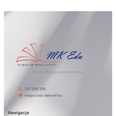
MK Edu Małgorzata Kobierecka
797 568 396
malgorzata.st@onet.eu
Nawigacja