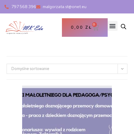
797 568 396
malgorzata.st@onet.eu
0
0,00
ZŁ
Domyślne sortowanie