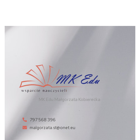
MK Edu Małgorzata Kobierecka
797 568 396
malgorzata.st@onet.eu