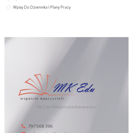
Wpisy Do Dziennika I Plany Pracy
MK Edu Małgorzata Kobierecka
797 568 396