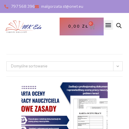
797 568 396
malgorzata.st@onet.eu
0
0,00
ZŁ
Domyślne sortowanie