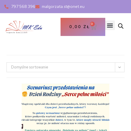
797 568 396
malgorzata.st@onet.eu
0
0,00
ZŁ
Domyślne sortowanie