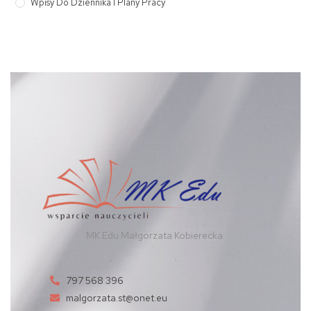
Wpisy Do Dziennika I Plany Pracy
MK Edu Małgorzata Kobierecka
797 568 396
malgorzata.st@onet.eu