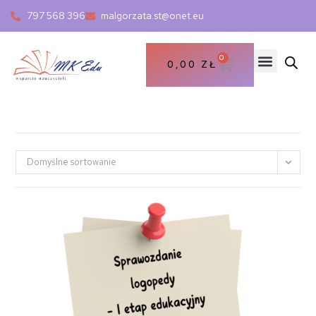
797 568 396
malgorzata.st@onet.eu
0
0,00
ZŁ
Domyślne sortowanie