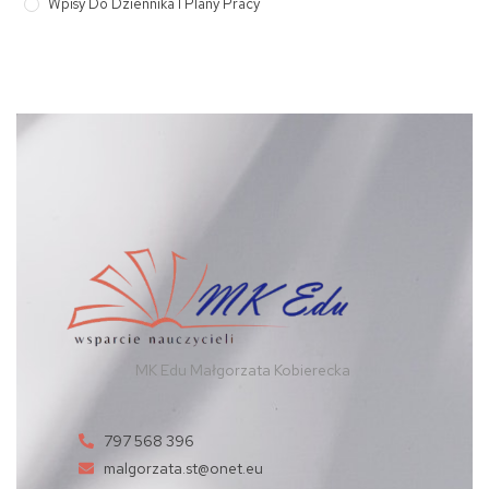
Wpisy Do Dziennika I Plany Pracy
MK Edu Małgorzata Kobierecka
797 568 396
malgorzata.st@onet.eu