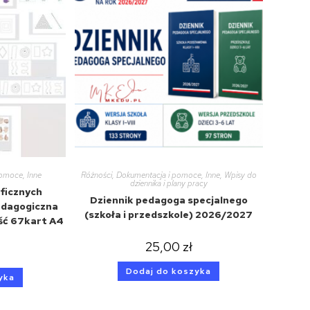
pomoce
,
Inne
Różności
,
Dokumentacja i pomoce
,
Inne
,
Wpisy do
dziennika i plany pracy
ficznych
Dziennik pedagoga specjalnego
edagogiczna
(szkoła i przedszkole) 2026/2027
ść 67kart A4
25,00
zł
Dodaj do koszyka
yka