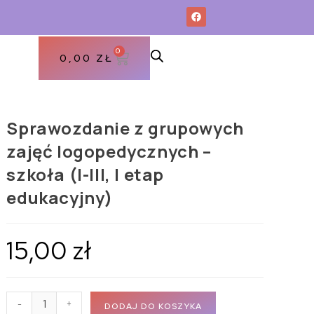
0
0,00
ZŁ
Sprawozdanie z grupowych
zajęć logopedycznych –
szkoła (I-III, I etap
edukacyjny)
15,00
zł
-
+
DODAJ DO KOSZYKA