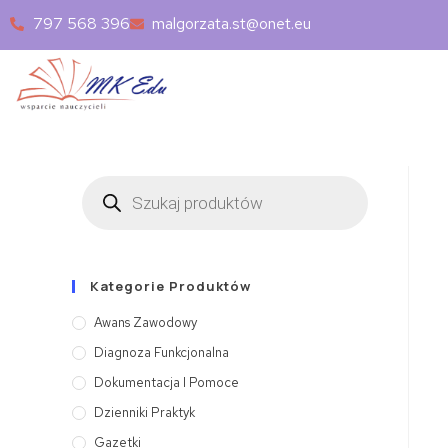
797 568 396
malgorzata.st@onet.eu
Kategorie Produktów
Awans Zawodowy
Diagnoza Funkcjonalna
Dokumentacja I Pomoce
Dzienniki Praktyk
Gazetki