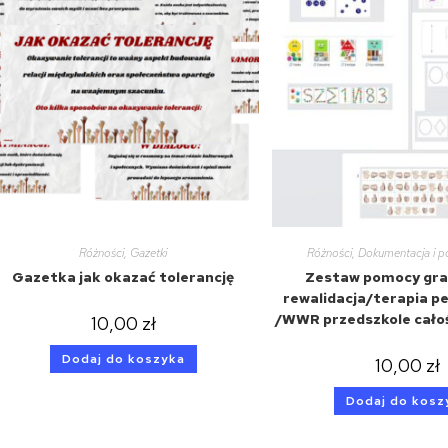
Różności
,
Gazetki
Różności
,
Dokumentacja i 
Gazetka jak okazać tolerancję
Zestaw pomocy gra
rewalidacja/terapia p
/WWR przedszkole cało
10,00
zł
Dodaj do koszyka
10,00
zł
Dodaj do kosz