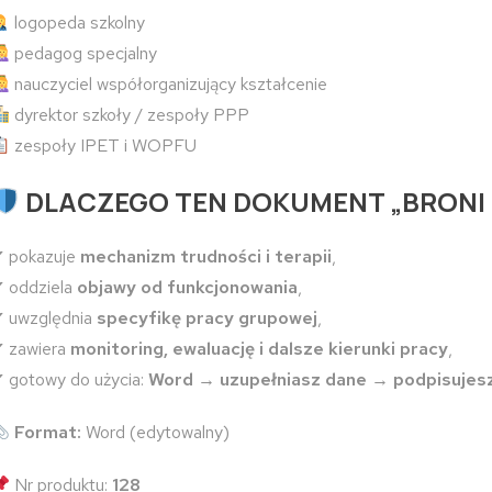
logopeda szkolny
pedagog specjalny
nauczyciel współorganizujący kształcenie
dyrektor szkoły / zespoły PPP
zespoły IPET i WOPFU
DLACZEGO TEN DOKUMENT „BRONI 
 pokazuje
mechanizm trudności i terapii
,
 oddziela
objawy od funkcjonowania
,
 uwzględnia
specyfikę pracy grupowej
,
 zawiera
monitoring, ewaluację i dalsze kierunki pracy
,
 gotowy do użycia:
Word → uzupełniasz dane → podpisujes
Format:
Word (edytowalny)
Nr produktu:
128