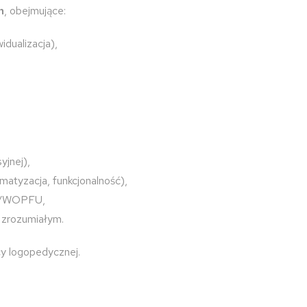
h
, obejmujące:
dualizacja),
yjnej),
matyzacja, funkcjonalność),
T/WOPFU,
 zrozumiałym.
cy logopedycznej.