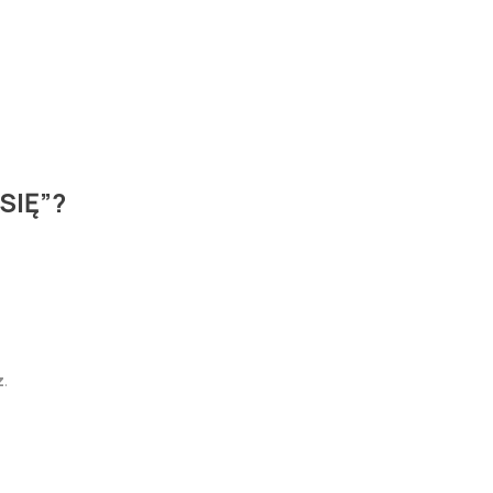
SIĘ”?
z
.