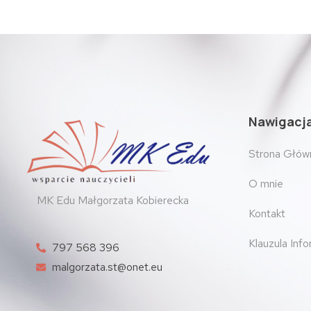
Nawigacj
Strona Głów
O mnie
MK Edu Małgorzata Kobierecka
Kontakt
Klauzula Inf
797 568 396
malgorzata.st@onet.eu