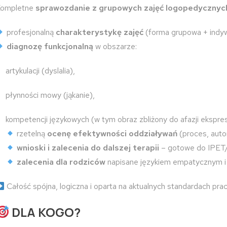
ompletne
sprawozdanie z grupowych zajęć logopedycznyc
profesjonalną
charakterystykę zajęć
(forma grupowa + indywi
diagnozę funkcjonalną
w obszarze:
artykulacji (dyslalia),
płynności mowy (jąkanie),
kompetencji językowych (w tym obraz zbliżony do afazji ekspres
rzetelną
ocenę efektywności oddziaływań
(proces, auto
wnioski i zalecenia do dalszej terapii
– gotowe do IPE
zalecenia dla rodziców
napisane językiem empatycznym i
Całość spójna, logiczna i oparta na aktualnych standardach pra
DLA KOGO?