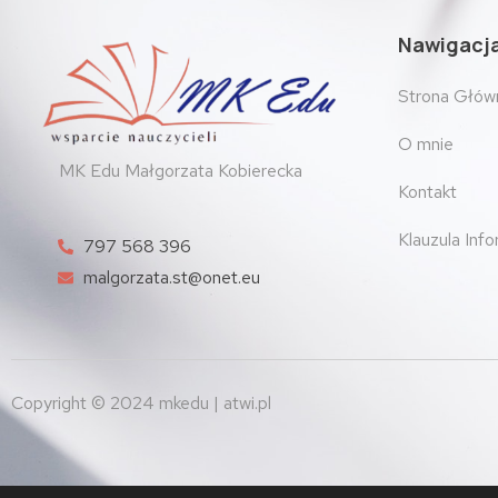
Nawigacj
Strona Głów
O mnie
MK Edu Małgorzata Kobierecka
Kontakt
Klauzula Inf
797 568 396
malgorzata.st@onet.eu
Copyright © 2024 mkedu | atwi.pl