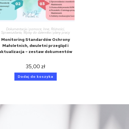
Dokumentacja i pomoce
,
Inne
,
Różności
,
Sprawozdania
,
Wpisy do dziennika i plany pracy
Monitoring Standardów Ochrony
Małoletnich, dwuletni przegląd i
aktualizacja – zestaw dokumentów
35,00
zł
Dodaj do koszyka