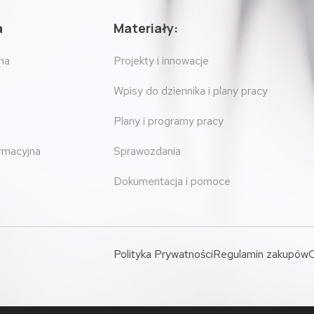
a
Materiały:
na
Projekty i innowacje
Wpisy do dziennika i plany pracy
Plany i programy pracy
ormacyjna
Sprawozdania
Dokumentacja i pomoce
Polityka Prywatności
Regulamin zakupów
O