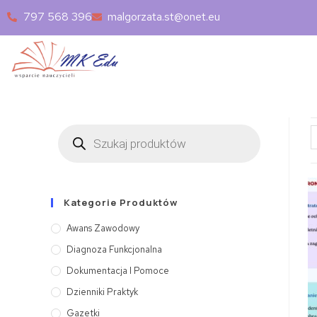
797 568 396
malgorzata.st@onet.eu
Kategorie Produktów
Awans Zawodowy
Diagnoza Funkcjonalna
Dokumentacja I Pomoce
Dzienniki Praktyk
Gazetki