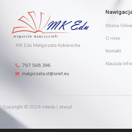
Nawigacj
Strona Głów
O mnie
MK Edu Małgorzata Kobierecka
Kontakt
Klauzula Inf
797 568 396
malgorzata.st@onet.eu
Copyright © 2024 mkedu | atwi.pl