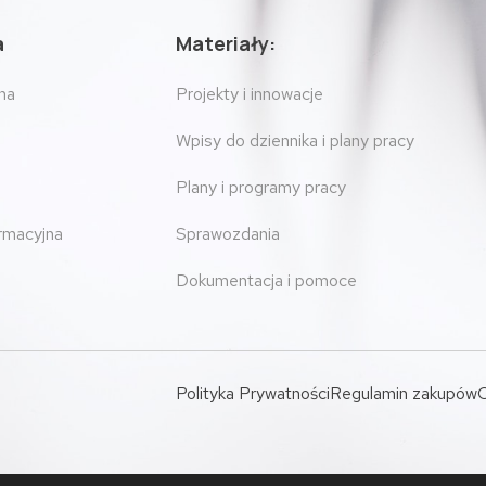
a
Materiały:
na
Projekty i innowacje
Wpisy do dziennika i plany pracy
Plany i programy pracy
ormacyjna
Sprawozdania
Dokumentacja i pomoce
Polityka Prywatności
Regulamin zakupów
O