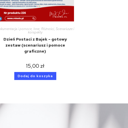
kumentacja i pomoce
,
Inne
,
Różności
,
Scenariusze i
konspekty
Dzień Postaci z Bajek – gotowy
zestaw (scenariusz i pomoce
graficzne)
15,00
zł
Dodaj do koszyka