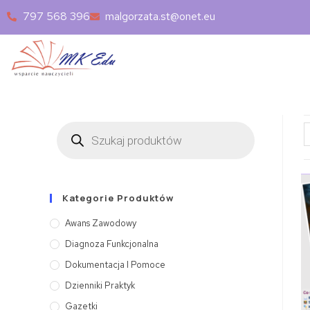
797 568 396
malgorzata.st@onet.eu
Kategorie Produktów
Awans Zawodowy
Diagnoza Funkcjonalna
Dokumentacja I Pomoce
Dzienniki Praktyk
Gazetki