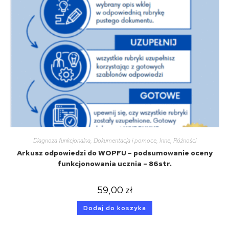
Diagnoza funkcjonalna
,
Dokumentacja i pomoce
,
Inne
,
Różności
Arkusz odpowiedzi do WOPFU – podsumowanie oceny
funkcjonowania ucznia – 86str.
59,00
zł
Dodaj do koszyka