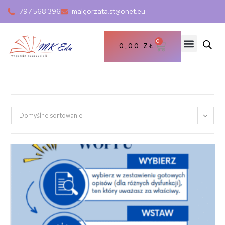
797 568 396
malgorzata.st@onet.eu
0
0,00
ZŁ
Domyślne sortowanie