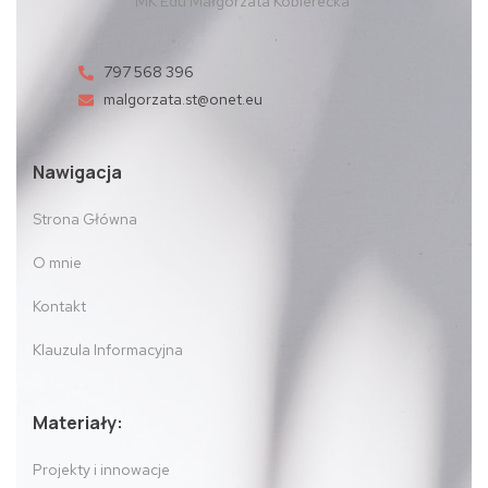
MK Edu Małgorzata Kobierecka
797 568 396
malgorzata.st@onet.eu
Nawigacja
Strona Główna
O mnie
Kontakt
Klauzula Informacyjna
Materiały:
Projekty i innowacje