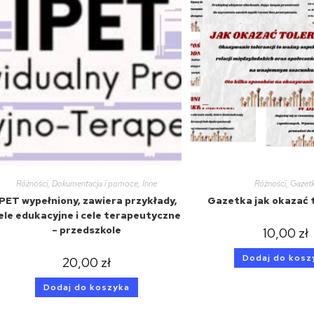
Różności
,
Dokumentacja i pomoce
,
Inne
Różności
,
Gazetk
IPET wypełniony, zawiera przykłady,
Gazetka jak okazać 
ele edukacyjne i cele terapeutyczne
– przedszkole
10,00
zł
Dodaj do kosz
20,00
zł
Dodaj do koszyka