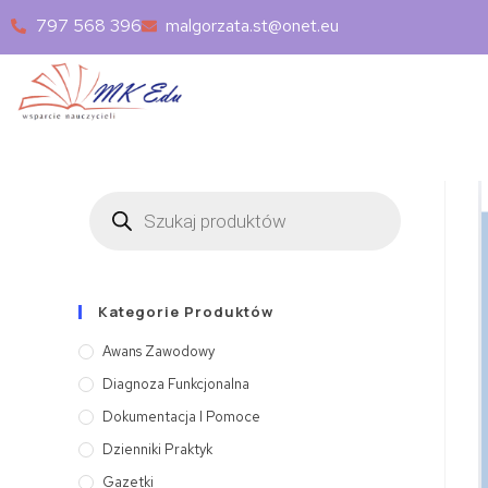
797 568 396
malgorzata.st@onet.eu
Kategorie Produktów
Awans Zawodowy
Diagnoza Funkcjonalna
Dokumentacja I Pomoce
Dzienniki Praktyk
Gazetki