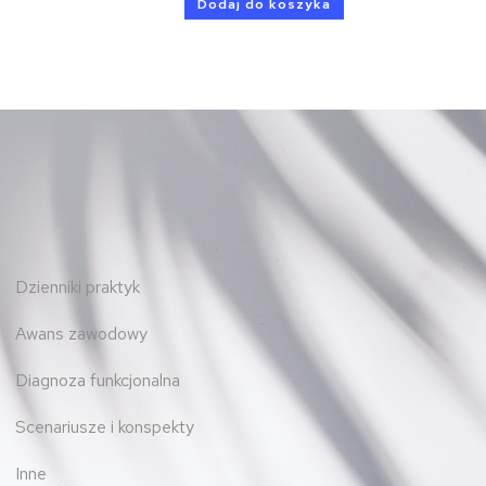
Dodaj do koszyka
Dzienniki praktyk
Awans zawodowy
Diagnoza funkcjonalna
Scenariusze i konspekty
Inne