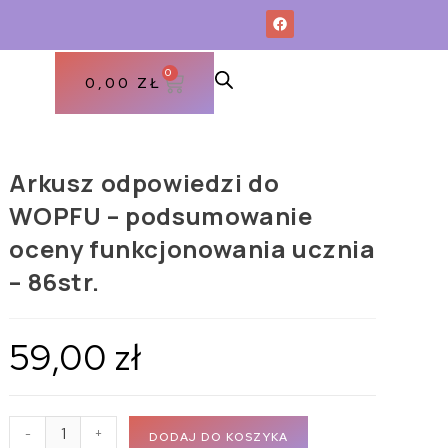
0
0,00
ZŁ
Arkusz odpowiedzi do
WOPFU – podsumowanie
oceny funkcjonowania ucznia
– 86str.
59,00
zł
-
+
DODAJ DO KOSZYKA