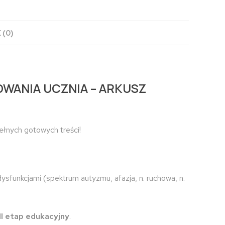
 (0)
ANIA UCZNIA – ARKUSZ
ełnych gotowych treści!
funkcjami (spektrum autyzmu, afazja, n. ruchowa, n.
i II etap edukacyjny
.