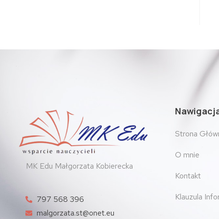
Nawigacj
Strona Głów
O mnie
MK Edu Małgorzata Kobierecka
Kontakt
Klauzula Inf
797 568 396
malgorzata.st@onet.eu