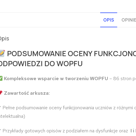
OPIS
OPINIE
Opis
PODSUMOWANIE OCENY FUNKCJONOW
ODPOWIEDZI DO WOPFU
Kompleksowe wsparcie w tworzeniu WOPFU
– 86 stron p
Zawartość arkusza:
 Pełne podsumowanie oceny funkcjonowania uczniów z różnymi dys
ntelektualna)
 Przykłady gotowych opisów z podziałem na dysfunkcje oraz
I 