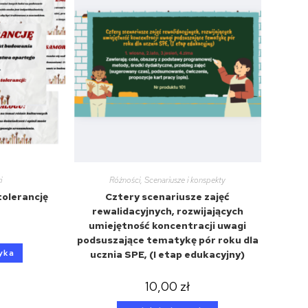
i
Różności
,
Scenariusze i konspekty
tolerancję
Cztery scenariusze zajęć
rewalidacyjnych, rozwijających
umiejętność koncentracji uwagi
podsuszające tematykę pór roku dla
yka
ucznia SPE, (I etap edukacyjny)
10,00
zł