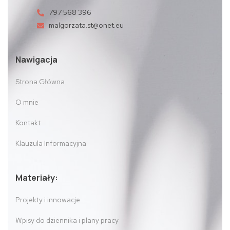
797 568 396
malgorzata.st@onet.eu
Nawigacja
Strona Główna
O mnie
Kontakt
Klauzula Informacyjna
Materiały:
Projekty i innowacje
Wpisy do dziennika i plany pracy