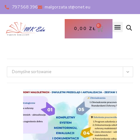
797 568 396
malgorzata.st@onet.eu
0
0,00
ZŁ
Domyślne sortowanie