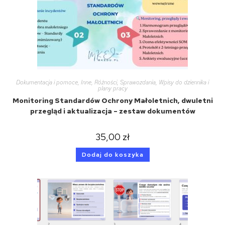
Dokumentacja i pomoce
,
Inne
,
Różności
,
Sprawozdania
,
Wpisy do dziennika i
plany pracy
Monitoring Standardów Ochrony Małoletnich, dwuletni
przegląd i aktualizacja – zestaw dokumentów
35,00
zł
Dodaj do koszyka