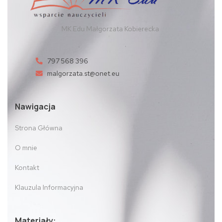
MK Edu Małgorzata Kobierecka
797 568 396
malgorzata.st@onet.eu
Nawigacja
Strona Główna
O mnie
Kontakt
Klauzula Informacyjna
Materiały: