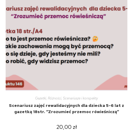
Gazetki
,
Różności
,
Scenariusze i konspekty
Scenariusz zajęć rewalidacyjnych dla dziecka 5-6 lat z
gazetką 18str. “Zrozumieć przemoc rówieśniczą”
20,00
zł