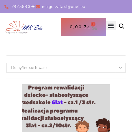
797 568 396
malgorzata.st@onet.eu
0
0,00
ZŁ
Domyślne sortowanie