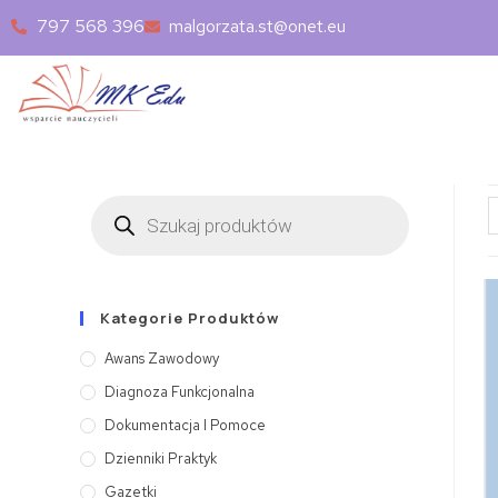
797 568 396
malgorzata.st@onet.eu
Kategorie Produktów
Awans Zawodowy
Diagnoza Funkcjonalna
Dokumentacja I Pomoce
Dzienniki Praktyk
Gazetki