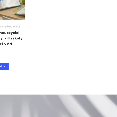
ka i plany pracy
 nauczyciel
 I–III szkoły
tr. A4
yka