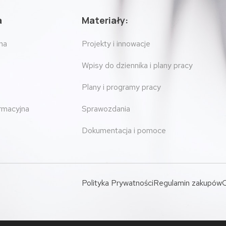
a
Materiały:
na
Projekty i innowacje
Wpisy do dziennika i plany pracy
Plany i programy pracy
ormacyjna
Sprawozdania
Dokumentacja i pomoce
Polityka Prywatności
Regulamin zakupów
O