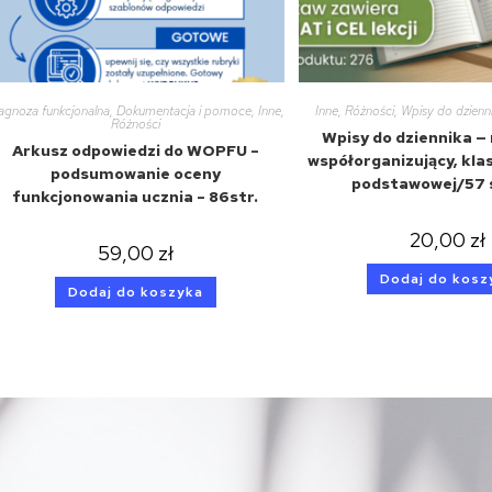
agnoza funkcjonalna
,
Dokumentacja i pomoce
,
Inne
,
Inne
,
Różności
,
Wpisy do dzienni
Różności
Wpisy do dziennika —
Arkusz odpowiedzi do WOPFU –
współorganizujący, klasy
podsumowanie oceny
podstawowej/57 s
funkcjonowania ucznia – 86str.
20,00
zł
59,00
zł
Dodaj do kosz
Dodaj do koszyka